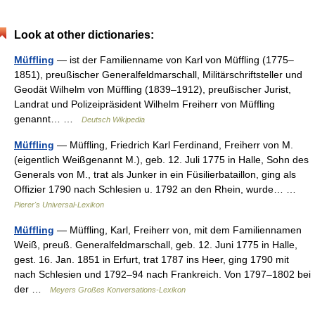
Look at other dictionaries:
Müffling
— ist der Familienname von Karl von Müffling (1775–
1851), preußischer Generalfeldmarschall, Militärschriftsteller und
Geodät Wilhelm von Müffling (1839–1912), preußischer Jurist,
Landrat und Polizeipräsident Wilhelm Freiherr von Müffling
genannt… …
Deutsch Wikipedia
Müffling
— Müffling, Friedrich Karl Ferdinand, Freiherr von M.
(eigentlich Weißgenannt M.), geb. 12. Juli 1775 in Halle, Sohn des
Generals von M., trat als Junker in ein Füsilierbataillon, ging als
Offizier 1790 nach Schlesien u. 1792 an den Rhein, wurde… …
Pierer's Universal-Lexikon
Müffling
— Müffling, Karl, Freiherr von, mit dem Familiennamen
Weiß, preuß. Generalfeldmarschall, geb. 12. Juni 1775 in Halle,
gest. 16. Jan. 1851 in Erfurt, trat 1787 ins Heer, ging 1790 mit
nach Schlesien und 1792–94 nach Frankreich. Von 1797–1802 bei
der …
Meyers Großes Konversations-Lexikon