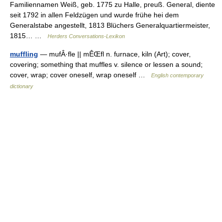
Familiennamen Weiß, geb. 1775 zu Halle, preuß. General, diente
seit 1792 in allen Feldzügen und wurde frühe hei dem
Generalstabe angestellt, 1813 Blüchers Generalquartiermeister,
1815… …
Herders Conversations-Lexikon
muffling
— mufÂ·fle || mÊŒfl n. furnace, kiln (Art); cover,
covering; something that muffles v. silence or lessen a sound;
cover, wrap; cover oneself, wrap oneself …
English contemporary
dictionary