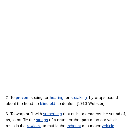
2. To
prevent
seeing, or
hearing
, or
speaking
, by wraps bound
about the head; to
blindfold
; to deafen. [1913 Webster]
3. To wrap or fit with
something
that dulls or deadens the sound of;
as, to muffle the
strings
of a drum, or that part of an oar which
rests in the
rowlock
; to muffle the
exhaust
of a motor
vehicle
.