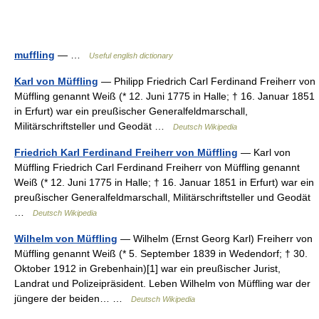
muffling
— …
Useful english dictionary
Karl von Müffling
— Philipp Friedrich Carl Ferdinand Freiherr von
Müffling genannt Weiß (* 12. Juni 1775 in Halle; † 16. Januar 1851
in Erfurt) war ein preußischer Generalfeldmarschall,
Militärschriftsteller und Geodät …
Deutsch Wikipedia
Friedrich Karl Ferdinand Freiherr von Müffling
— Karl von
Müffling Friedrich Carl Ferdinand Freiherr von Müffling genannt
Weiß (* 12. Juni 1775 in Halle; † 16. Januar 1851 in Erfurt) war ein
preußischer Generalfeldmarschall, Militärschriftsteller und Geodät
…
Deutsch Wikipedia
Wilhelm von Müffling
— Wilhelm (Ernst Georg Karl) Freiherr von
Müffling genannt Weiß (* 5. September 1839 in Wedendorf; † 30.
Oktober 1912 in Grebenhain)[1] war ein preußischer Jurist,
Landrat und Polizeipräsident. Leben Wilhelm von Müffling war der
jüngere der beiden… …
Deutsch Wikipedia