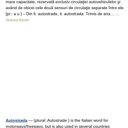
mare capacitate, rezervată exclusiv circulaţiei autovehiculelor şi
având de obicei cele două sensuri de circulaţie separate între ele.
[pr.: a u ] – Din fr. autostrade, it. autostrada. Trimis de ana… …
Dicționar Român
Autostrada
— (plural: Autostrade ) is the Italian word for
motorways/freeways, but is also used in several countries