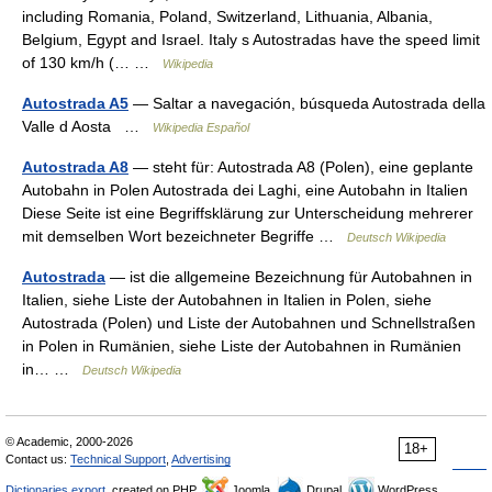
including Romania, Poland, Switzerland, Lithuania, Albania,
Belgium, Egypt and Israel. Italy s Autostradas have the speed limit
of 130 km/h (… …
Wikipedia
Autostrada A5
— Saltar a navegación, búsqueda Autostrada della
Valle d Aosta …
Wikipedia Español
Autostrada A8
— steht für: Autostrada A8 (Polen), eine geplante
Autobahn in Polen Autostrada dei Laghi, eine Autobahn in Italien
Diese Seite ist eine Begriffsklärung zur Unterscheidung mehrerer
mit demselben Wort bezeichneter Begriffe …
Deutsch Wikipedia
Autostrada
— ist die allgemeine Bezeichnung für Autobahnen in
Italien, siehe Liste der Autobahnen in Italien in Polen, siehe
Autostrada (Polen) und Liste der Autobahnen und Schnellstraßen
in Polen in Rumänien, siehe Liste der Autobahnen in Rumänien
in… …
Deutsch Wikipedia
© Academic, 2000-2026
18+
Contact us:
Technical Support
,
Advertising
Dictionaries export
, created on PHP,
Joomla,
Drupal,
WordPress,