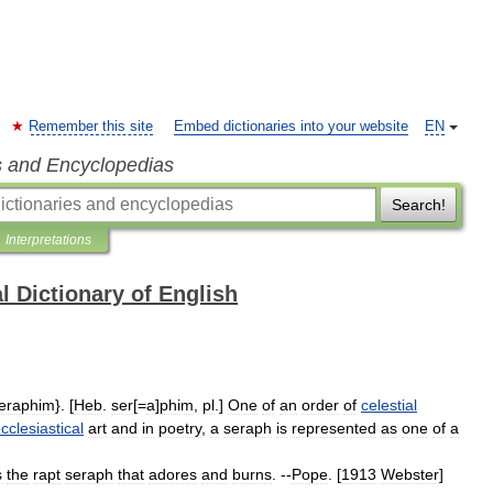
Remember this site
Embed dictionaries into your website
EN
s and Encyclopedias
Search!
Interpretations
l Dictionary of English
eraphim
}. [
Heb
.
ser
[=
a
]
phim
,
pl
.]
One
of
an
order
of
celestial
cclesiastical
art
and
in
poetry
,
a
seraph
is
represented
as
one
of
a
s
the
rapt
seraph
that
adores
and
burns
. --
Pope
. [
1913
Webster
]