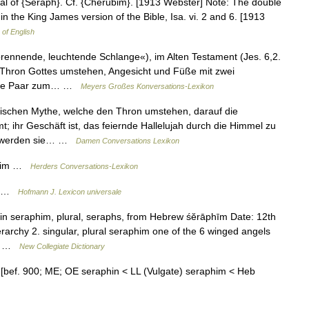
l of {Seraph}. Cf. {Cherubim}. [1913 Webster] Note: The double
n the King James version of the Bible, Isa. vi. 2 and 6. [1913
 of English
ennende, leuchtende Schlange«), im Alten Testament (Jes. 6,2.
n Thron Gottes umstehen, Angesicht und Füße mit zwei
ritte Paar zum… …
Meyers Großes Konversations-Lexikon
ischen Mythe, welche den Thron umstehen, darauf die
; ihr Geschäft ist, das feiernde Hallelujah durch die Himmel zu
st werden sie… …
Damen Conversations Lexikon
ubim …
Herders Conversations-Lexikon
ri …
Hofmann J. Lexicon universale
in seraphim, plural, seraphs, from Hebrew śĕrāphīm Date: 12th
ierarchy 2. singular, plural seraphim one of the 6 winged angels
ic… …
New Collegiate Dictionary
h. [bef. 900; ME; OE seraphin < LL (Vulgate) seraphim < Heb