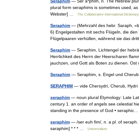
Seraphim
— Ser a*phim, n. The Hebrew plura
plural form seraphims is sometimes used, as i
Webster] …
The Collaborative International Dictionary
Seraphim
— (Mehrzahl des hebr. Saraph, »br
6) Engelgestalten mit sechs Flügeln, die de
Flügelpaaren verhüllen, während sie das d
Seraphim
— Seraphim, Lichtengel der hebrä
Herrlichkeit des Herrn der Heerscharen flammt
jauchzen, und Gott als Boten zu dienen. O
Seraphim
— Seraphim, s. Engel und Cher
SERAPHIM
— vide Chersydri, Cherub, Hyd
seraphim
— noun plural Etymology: Late Lat
century 1. an order of angels see celestial h
standing in the presence of God • seraph
seraphim
— /ser euh fim/, n. a pl. of serap
saraphim] * * * …
Universalium