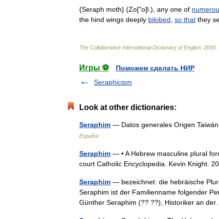
{
Seraph
moth
} (
Zo
["
o
]
l
.),
any
one
of
numerou
the
hind
wings
deeply
bilobed
,
so
that
they
s
The
Collaborative
International
Dictionary
of
English
.
2000
.
Игры ⚽
Поможем сделать НИР
Seraphicism
Look at other dictionaries:
Seraphim
— Datos generales Origen Taiwán,
Español
Seraphim
— • A Hebrew masculine plural form
court Catholic Encyclopedia. Kevin Kni
Seraphim
— bezeichnet: die hebräische Plura
Seraphim ist der Familienname folgender Pe
Günther Seraphim (?? ??), Historiker an 