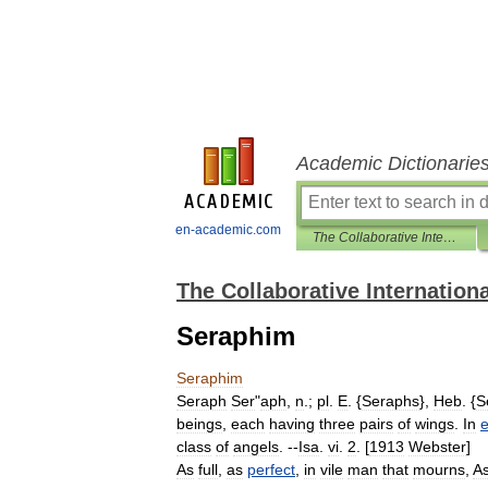
Academic Dictionarie
en-academic.com
The Collaborative International Dictionary of English
The Collaborative Internationa
Seraphim
Seraphim
Seraph
Ser
"
aph
,
n
.;
pl
.
E
. {
Seraphs
},
Heb
. {
S
beings
,
each
having
three
pairs
of
wings
.
In
e
class
of
angels
. --
Isa
.
vi
.
2
. [
1913
Webster
]
As
full
,
as
perfect
,
in
vile
man
that
mourns
,
A