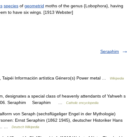
s
species
of
geometrid
moths
of
the
genus
{
Lobophora
},
having
eem
to
have
six
wings
. [
1913
Webster
]
Seraphim
 Taipéi Información artística Género(s) Power metal …
Wikipedia
, designates a special class of heavenly attendants of Yahweh s
ght. 2006. Seraphim Seraphim …
Catholic encyclopedia
lform von Seraph (sechsflügeliger Engel in der Mythologie)
rsonen: Ernst Seraphim (1862 1945), deutscher Historiker Hans
der… …
Deutsch Wikipedia