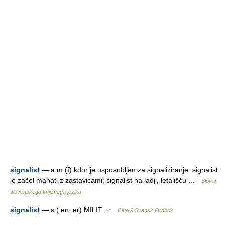
signalíst
— a m (ȋ) kdor je usposobljen za signaliziranje: signalist
je začel mahati z zastavicami; signalist na ladji, letališču …
Slovar
slovenskega knjižnega jezika
signalist
— s ( en, er) MILIT …
Clue 9 Svensk Ordbok