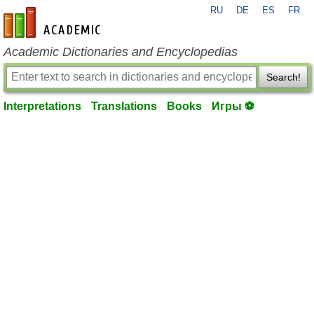
RU
DE
ES
FR
en-academic.com
Academic Dictionaries and Encyclopedias
Search!
Interpretations
Translations
Books
Игры ⚽