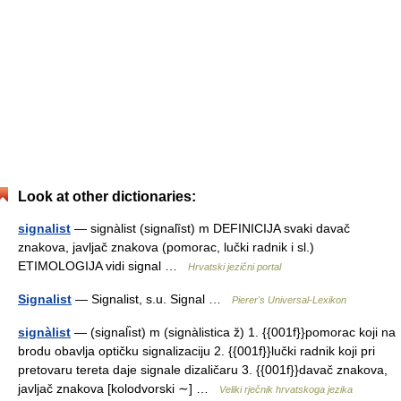
Look at other dictionaries:
signalist
— signàlist (signalȉst) m DEFINICIJA svaki davač
znakova, javljač znakova (pomorac, lučki radnik i sl.)
ETIMOLOGIJA vidi signal …
Hrvatski jezični portal
Signalist
— Signalist, s.u. Signal …
Pierer's Universal-Lexikon
signàlist
— (signalı̏st) m (signàlistica ž) 1. {{001f}}pomorac koji na
brodu obavlja optičku signalizaciju 2. {{001f}}lučki radnik koji pri
pretovaru tereta daje signale dizaličaru 3. {{001f}}davač znakova,
javljač znakova [kolodvorski ∼] …
Veliki rječnik hrvatskoga jezika