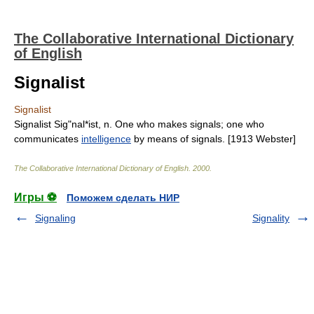
The Collaborative International Dictionary
of English
Signalist
Signalist
Signalist Sig"nal*ist, n. One who makes signals; one who
communicates
intelligence
by means of signals. [1913 Webster]
The Collaborative International Dictionary of English
.
2000
.
Игры ⚽
Поможем сделать НИР
Signaling
Signality