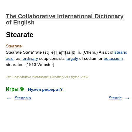
The Collaborative International Dictionary
of English
Stearate
Stearate
Stearate Ste"a*rate (st[=e]"[.a]*r[asl]t), n. (Chem.) A salt of
stearic
acid
; as,
ordinary
soap consists
largely
of sodium or
potassium
stearates. [1913 Webster]
The Collaborative International Dictionary of English
.
2000
.
Игры ⚽
Нужен реферат?
Steapsin
Stearic