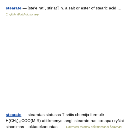
stearate
— [stē′ə rāt΄, stir′āt΄] n. a salt or ester of stearic acid …
English World dictionary
stearate
— stearatas statusas T sritis chemija formulė
H(CH₂)₁₇COO(M,R) atitikmenys: angl. stearate rus. стеарат ryšiai:
sinonimas – oktadekanoatas …
Chemijos terminų aiškinamasis žodynas