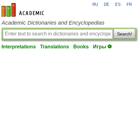
RU
DE
ES
FR
en-academic.com
Academic Dictionaries and Encyclopedias
Search!
Interpretations
Translations
Books
Игры ⚽