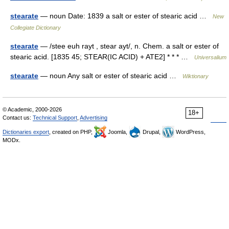
stearate
— noun Date: 1839 a salt or ester of stearic acid …
New
Collegiate Dictionary
stearate
— /stee euh rayt , stear ayt/, n. Chem. a salt or ester of
stearic acid. [1835 45; STEAR(IC ACID) + ATE2] * * * …
Universalium
stearate
— noun Any salt or ester of stearic acid …
Wiktionary
© Academic, 2000-2026
18+
Contact us:
Technical Support
,
Advertising
Dictionaries export
, created on PHP,
Joomla,
Drupal,
WordPress,
MODx.