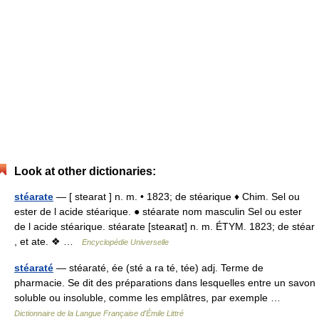
Look at other dictionaries:
stéarate
— [ stearat ] n. m. • 1823; de stéarique ♦ Chim. Sel ou
ester de l acide stéarique. ● stéarate nom masculin Sel ou ester
de l acide stéarique. stéarate [steaʀat] n. m. ÉTYM. 1823; de stéar
, et ate. ❖ …
Encyclopédie Universelle
stéaraté
— stéaraté, ée (sté a ra té, tée) adj. Terme de
pharmacie. Se dit des préparations dans lesquelles entre un savon
soluble ou insoluble, comme les emplâtres, par exemple …
Dictionnaire de la Langue Française d'Émile Littré