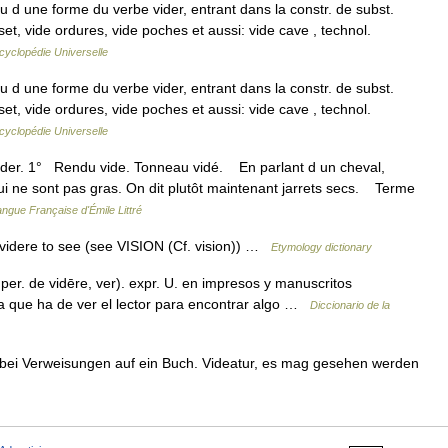
d une forme du verbe vider, entrant dans la constr. de subst.
set, vide ordures, vide poches et aussi: vide cave , technol.
cyclopédie Universelle
d une forme du verbe vider, entrant dans la constr. de subst.
set, vide ordures, vide poches et aussi: vide cave , technol.
cyclopédie Universelle
vider. 1° Rendu vide. Tonneau vidé. En parlant d un cheval,
 qui ne sont pas gras. On dit plutôt maintenant jarrets secs. Terme
angue Française d'Émile Littré
f videre to see (see VISION (Cf. vision)) …
Etymology dictionary
imper. de vidēre, ver). expr. U. en impresos y manuscritos
na que ha de ver el lector para encontrar algo …
Diccionario de la
he, bei Verweisungen auf ein Buch. Videatur, es mag gesehen werden