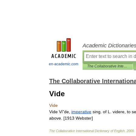
Academic Dictionarie
en-academic.com
The Collaborative International Dictionary of English
The Collaborative Internationa
Vide
Vide
Vide
Vi
"
de
,
imperative
sing
.
of
L
.
videre
,
to
s
above
. [
1913
Webster
]
The
Collaborative
International
Dictionary
of
English
.
2000
.