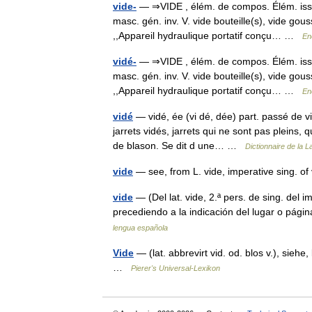
vide-
— ⇒VIDE , élém. de compos. Élém. issu 
masc. gén. inv. V. vide bouteille(s), vide gous
,,Appareil hydraulique portatif conçu… …
En
vidé-
— ⇒VIDE , élém. de compos. Élém. issu 
masc. gén. inv. V. vide bouteille(s), vide gous
,,Appareil hydraulique portatif conçu… …
En
vidé
— vidé, ée (vi dé, dée) part. passé de 
jarrets vidés, jarrets qui ne sont pas pleins,
de blason. Se dit d une… …
Dictionnaire de la L
vide
— see, from L. vide, imperative sing. o
vide
— (Del lat. vide, 2.ª pers. de sing. del 
precediendo a la indicación del lugar o pági
lengua española
Vide
— (lat. abbrevirt vid. od. blos v.), sie
…
Pierer's Universal-Lexikon