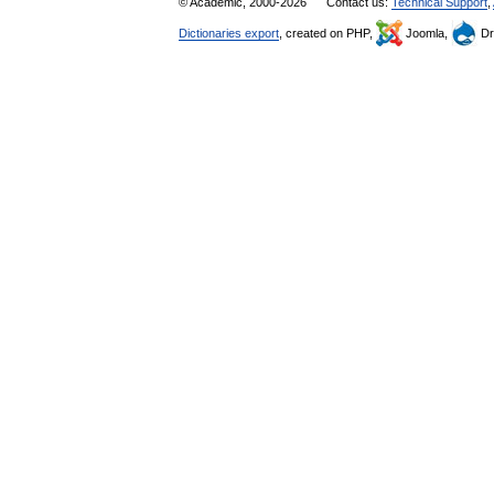
© Academic, 2000-2026
Contact us:
Technical Support
,
Dictionaries export
, created on PHP,
Joomla,
Dr