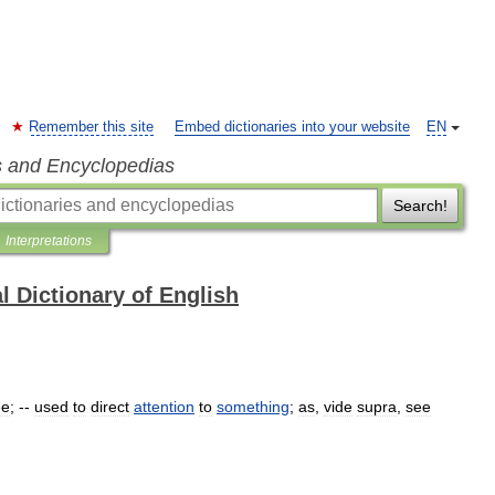
Remember this site
Embed dictionaries into your website
EN
s and Encyclopedias
Search!
Interpretations
l Dictionary of English
ee
; --
used
to
direct
attention
to
something
;
as
,
vide
supra
,
see