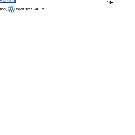
Advertising
18+
upal,
WordPress, MODx.