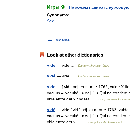
Игры ⚽
Поможем написать курсовую
Synonyms
:
See
Vidame
Look at other dictionaries:
vide
— vide …
Dictionnaire des rimes
vidé
— vidé …
Dictionnaire des rimes
vide
— [ vid ] adj. et n. m. • 1762; vuide XIIIe
vacuus→ vacuité I ♦ Adj. 1 ♦ Qui ne contient ri
vide entre deux choses …
Encyclopédie Universe
vidé
— vide [ vid ] adj. et n. m. • 1762; vuide 
vacuus→ vacuité I ♦ Adj. 1 ♦ Qui ne contient ri
vide entre deux… …
Encyclopédie Universelle