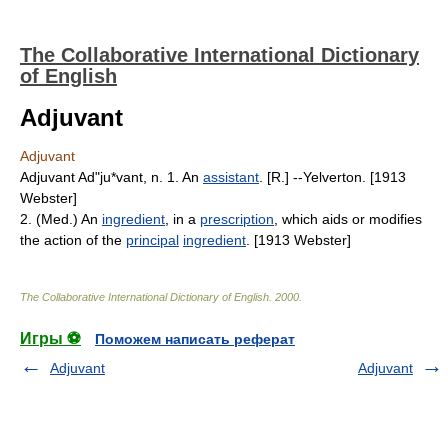
The Collaborative International Dictionary
of English
Adjuvant
Adjuvant
Adjuvant Ad"ju*vant, n. 1. An
assistant
. [R.] --Yelverton. [1913
Webster]
2. (Med.) An
ingredient
, in a
prescription
, which aids or modifies
the action of the
principal
ingredient
. [1913 Webster]
The Collaborative International Dictionary of English
.
2000
.
Игры ⚽
Поможем написать реферат
Adjuvant
Adjuvant