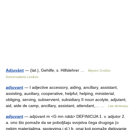
Adjuvánt
— (lat.), Gehilfe, s. Hilfslehrer …
Meyers Großes
Konversations-Lexikon
adjuvant
— I adjective accessory, aiding, ancillary, assistant,
assisting, auxiliary, cooperative, helpful, helping, ministerial,
obliging, serving, subservient, subsidiary II noun acolyte, adjutant,
aid, aide de camp, ancillary, assistant, attendant,… …
Law dictionary
adjuvant
— adjùvant m <G mn nātā> DEFINICIJA 1. v. adjutor 2.
a. ono što pomaže da se poboljšaju svojstva čega drugoga (o
nekim materijalima, spojevima i sl.) b. onaj koji pomaže djelovanje