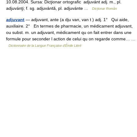
10.08.2004. Sursa: Dicţionar ortografic adjuvánt adj. m., pl.
adjuvánţi; f. sg. adjuvántă, pl. adjuvánte …
Dicționar Român
adjuvant
— adjuvant, ante (a dju van, van t ) adj. 1° Qui aide,
auxiliaire. 2° En termes de pharmacie, un médicament adjuvant,
ou subst. m. un adjuvant, médicament qu on fait entrer dans une
formule pour seconder l action de celui qu on regarde comme… …
Dictionnaire de la Langue Française d'Émile Littré