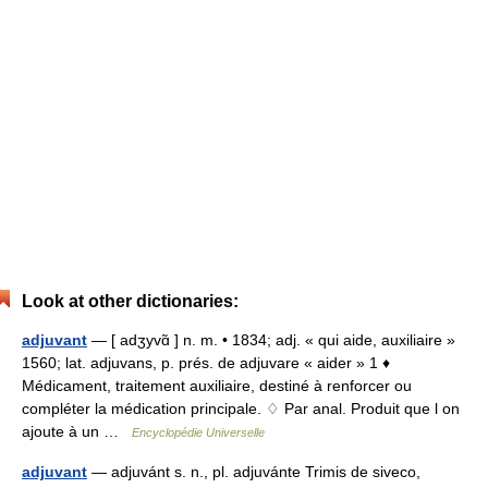
Look at other dictionaries:
adjuvant
— [ adʒyvɑ̃ ] n. m. • 1834; adj. « qui aide, auxiliaire »
1560; lat. adjuvans, p. prés. de adjuvare « aider » 1 ♦
Médicament, traitement auxiliaire, destiné à renforcer ou
compléter la médication principale. ♢ Par anal. Produit que l on
ajoute à un …
Encyclopédie Universelle
adjuvant
— adjuvánt s. n., pl. adjuvánte Trimis de siveco,