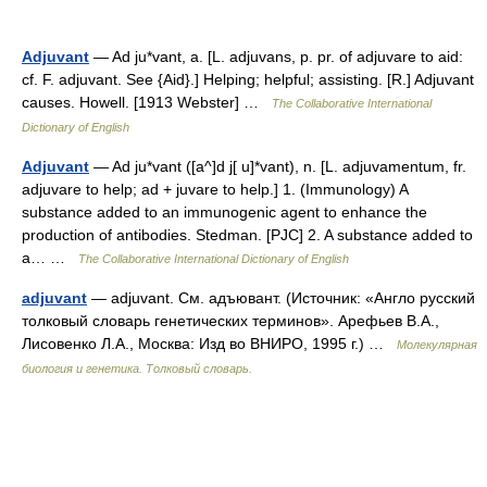
Adjuvant
— Ad ju*vant, a. [L. adjuvans, p. pr. of adjuvare to aid:
cf. F. adjuvant. See {Aid}.] Helping; helpful; assisting. [R.] Adjuvant
causes. Howell. [1913 Webster] …
The Collaborative International
Dictionary of English
Adjuvant
— Ad ju*vant ([a^]d j[ u]*vant), n. [L. adjuvamentum, fr.
adjuvare to help; ad + juvare to help.] 1. (Immunology) A
substance added to an immunogenic agent to enhance the
production of antibodies. Stedman. [PJC] 2. A substance added to
a… …
The Collaborative International Dictionary of English
adjuvant
— adjuvant. См. адъювант. (Источник: «Англо русский
толковый словарь генетических терминов». Арефьев В.А.,
Лисовенко Л.А., Москва: Изд во ВНИРО, 1995 г.) …
Молекулярная
биология и генетика. Толковый словарь.