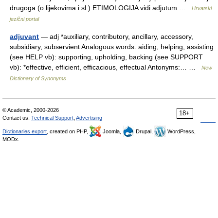
drugoga (o lijekovima i sl.) ETIMOLOGIJA vidi adjutum …
Hrvatski
jezični portal
adjuvant
— adj *auxiliary, contributory, ancillary, accessory,
subsidiary, subservient Analogous words: aiding, helping, assisting
(see HELP vb): supporting, upholding, backing (see SUPPORT
vb): *effective, efficient, efficacious, effectual Antonyms:… …
New
Dictionary of Synonyms
© Academic, 2000-2026
18+
Contact us:
Technical Support
,
Advertising
Dictionaries export
, created on PHP,
Joomla,
Drupal,
WordPress,
MODx.