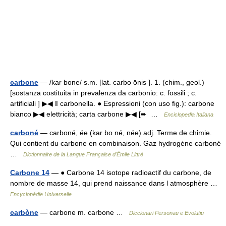
carbone
— /kar bone/ s.m. [lat. carbo ōnis ]. 1. (chim., geol.)
[sostanza costituita in prevalenza da carbonio: c. fossili ; c.
artificiali ] ▶◀ ‖ carbonella. ● Espressioni (con uso fig.): carbone
bianco ▶◀ elettricità; carta carbone ▶◀ [➨ …
Enciclopedia Italiana
carboné
— carboné, ée (kar bo né, née) adj. Terme de chimie.
Qui contient du carbone en combinaison. Gaz hydrogène carboné
…
Dictionnaire de la Langue Française d'Émile Littré
Carbone 14
— ● Carbone 14 isotope radioactif du carbone, de
nombre de masse 14, qui prend naissance dans l atmosphère …
Encyclopédie Universelle
carbòne
— carbone m. carbone …
Diccionari Personau e Evolutiu