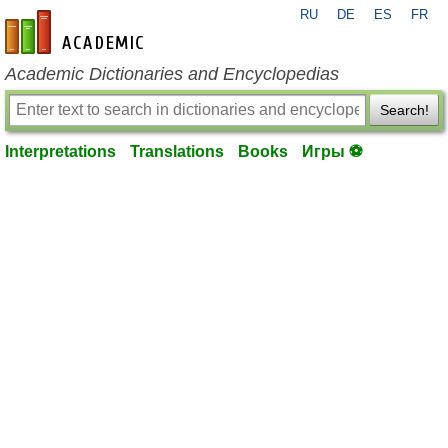
RU
DE
ES
FR
en-academic.com
Academic Dictionaries and Encyclopedias
Search!
Interpretations
Translations
Books
Игры ⚽