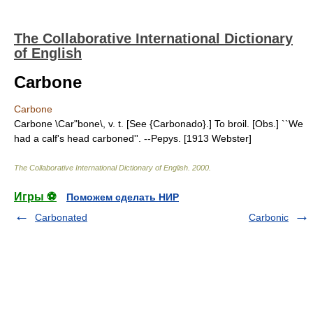
The Collaborative International Dictionary
of English
Carbone
Carbone
Carbone \Car"bone\, v. t. [See {Carbonado}.] To broil. [Obs.] ``We
had a calf's head carboned''. --Pepys. [1913 Webster]
The Collaborative International Dictionary of English
.
2000
.
Игры ⚽
Поможем сделать НИР
Carbonated
Carbonic