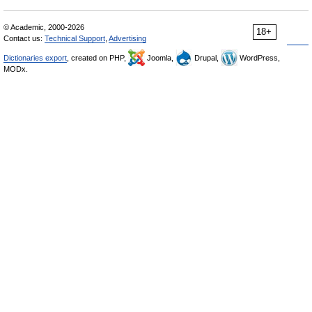
© Academic, 2000-2026
18+
Contact us:
Technical Support
,
Advertising
Dictionaries export
, created on PHP,
Joomla,
Drupal,
WordPress,
MODx.