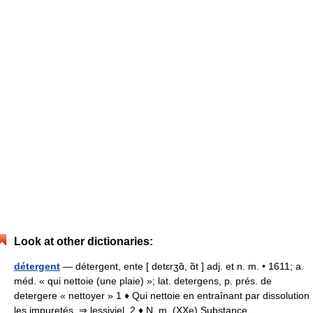
Look at other dictionaries:
détergent
— détergent, ente [ detɛrʒɑ̃, ɑ̃t ] adj. et n. m. • 1611; a.
méd. « qui nettoie (une plaie) »; lat. detergens, p. prés. de
detergere « nettoyer » 1 ♦ Qui nettoie en entraînant par dissolution
les impuretés. ⇒ lessiviel. 2 ♦ N. m. (XXe) Substance… …