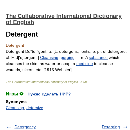
The Collaborative International Dictionary
of English
Detergent
Detergent
Detergent De*ter"gent, a. [L. detergens, -entis, p. pr. of detergere:
cf. F. d['e]tergent.]
Cleansing
;
purging
. -- n. A
substance
which
cleanses the skin, as water or soap; a
medicine
to cleanse
wounds, ulcers, etc. [1913 Webster]
The Collaborative International Dictionary of English
.
2000
.
Игры ⚽
Нужно сделать НИР?
Synonyms
:
Cleansing
,
detersive
Detergency
Deterging