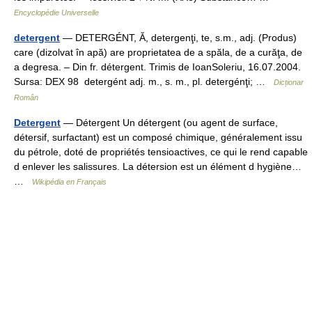
Encyclopédie Universelle
detergent
— DETERGÉNT, Ă, detergenţi, te, s.m., adj. (Produs)
care (dizolvat în apă) are proprietatea de a spăla, de a curăţa, de
a degresa. – Din fr. détergent. Trimis de IoanSoleriu, 16.07.2004.
Sursa: DEX 98 detergént adj. m., s. m., pl. detergénţi; …
Dicționar
Român
Detergent
— Détergent Un détergent (ou agent de surface,
détersif, surfactant) est un composé chimique, généralement issu
du pétrole, doté de propriétés tensioactives, ce qui le rend capable
d enlever les salissures. La détersion est un élément d hygiène…
…
Wikipédia en Français