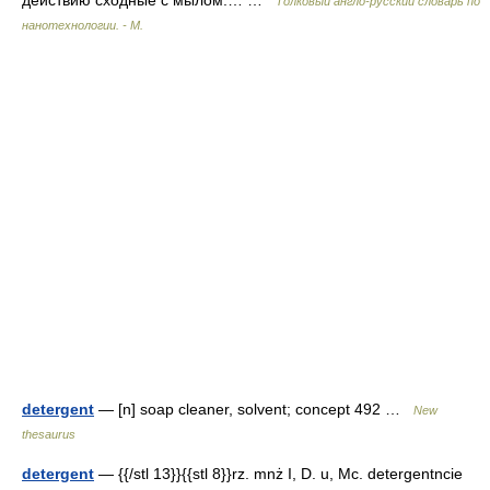
действию сходные с мылом.… …
Толковый англо-русский словарь по
нанотехнологии. - М.
detergent
— [n] soap cleaner, solvent; concept 492 …
New
thesaurus
detergent
— {{/stl 13}}{{stl 8}}rz. mnż I, D. u, Mc. detergentncie