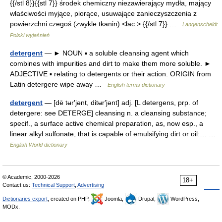
{{/stl 8}}{{stl 7}} środek chemiczny niezawierający mydła, mający
właściwości myjące, piorące, usuwające zanieczyszczenia z
powierzchni czegoś (zwykle tkanin) <łac.> {{/stl 7}} …
Langenscheidt
Polski wyjaśnień
detergent
— ► NOUN ▪ a soluble cleansing agent which
combines with impurities and dirt to make them more soluble. ►
ADJECTIVE ▪ relating to detergents or their action. ORIGIN from
Latin detergere wipe away …
English terms dictionary
detergent
— [dē tʉr′jənt, ditʉr′jənt] adj. [L detergens, prp. of
detergere: see DETERGE] cleansing n. a cleansing substance;
specif., a surface active chemical preparation, as, now esp., a
linear alkyl sulfonate, that is capable of emulsifying dirt or oil:… …
English World dictionary
© Academic, 2000-2026
18+
Contact us:
Technical Support
,
Advertising
Dictionaries export
, created on PHP,
Joomla,
Drupal,
WordPress,
MODx.