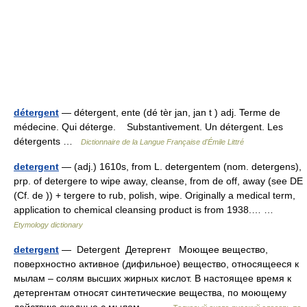
détergent
— détergent, ente (dé tèr jan, jan t ) adj. Terme de
médecine. Qui déterge. Substantivement. Un détergent. Les
détergents …
Dictionnaire de la Langue Française d'Émile Littré
detergent
— (adj.) 1610s, from L. detergentem (nom. detergens),
prp. of detergere to wipe away, cleanse, from de off, away (see DE
(Cf. de )) + tergere to rub, polish, wipe. Originally a medical term,
application to chemical cleansing product is from 1938.… …
Etymology dictionary
detergent
— Detergent Детергент Моющее вещество,
поверхностно активное (дифильное) вещество, относящееся к
мылам – солям высших жирных кислот. В настоящее время к
детергентам относят синтетические вещества, по моющему