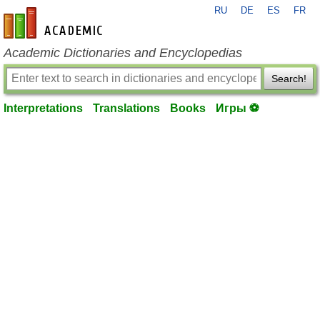
RU
DE
ES
FR
en-academic.com
Academic Dictionaries and Encyclopedias
Search!
Interpretations
Translations
Books
Игры ⚽