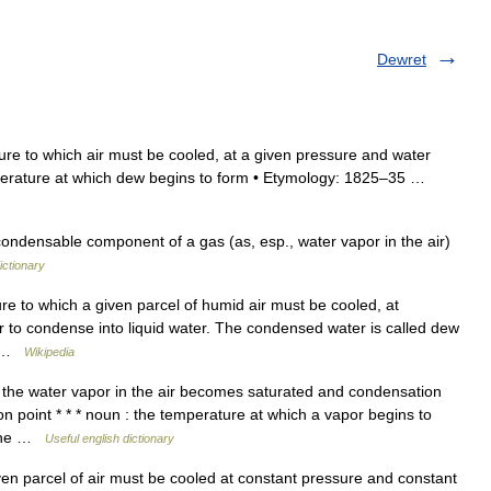
Dewret
re to which air must be cooled, at a given pressure and water
emperature at which dew begins to form • Etymology: 1825–35 …
ondensable component of a gas (as, esp., water vapor in the air)
ictionary
e to which a given parcel of humid air must be cooled, at
r to condense into liquid water. The condensed water is called dew
w… …
Wikipedia
the water vapor in the air becomes saturated and condensation
 point * * * noun : the temperature at which a vapor begins to
n the …
Useful english dictionary
n parcel of air must be cooled at constant pressure and constant