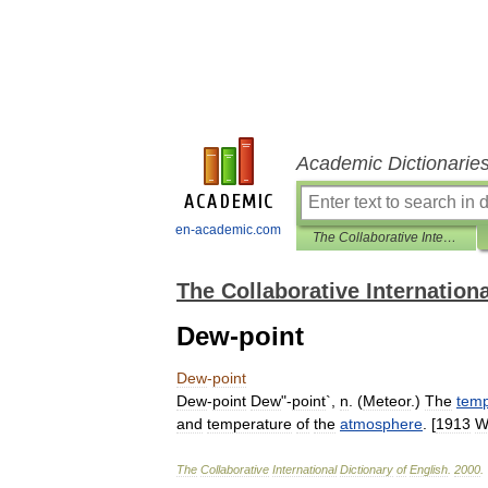
Academic Dictionarie
en-academic.com
The Collaborative International Dictionary of English
The Collaborative Internationa
Dew-point
Dew
-
point
Dew
-
point
Dew
"-
point
`,
n
. (
Meteor
.)
The
temp
and
temperature
of
the
atmosphere
. [
1913
W
The
Collaborative
International
Dictionary
of
English
.
2000
.