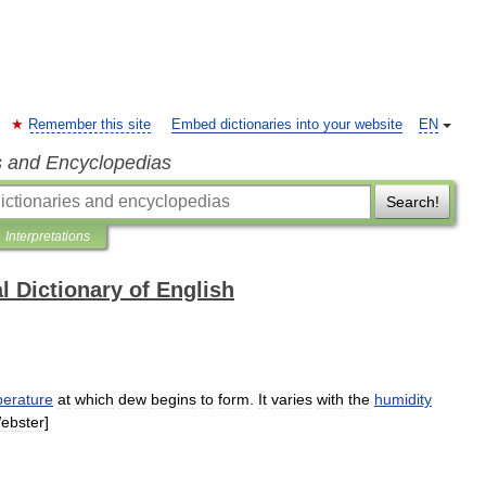
Remember this site
Embed dictionaries into your website
EN
s and Encyclopedias
Search!
Interpretations
l Dictionary of English
erature
at
which
dew
begins
to
form
.
It
varies
with
the
humidity
ebster
]