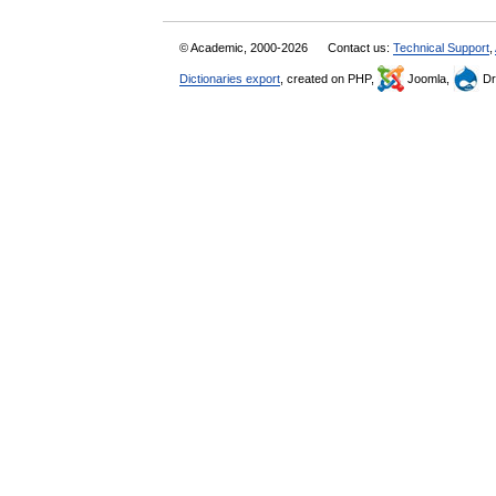
© Academic, 2000-2026
Contact us:
Technical Support
,
Dictionaries export
, created on PHP,
Joomla,
Dr