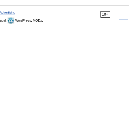
Advertising
18+
upal,
WordPress, MODx.