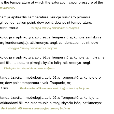
t is the temperature at which the saturation vapor pressure of the
on dictionary
hemija apibrėžtis Temperatūra, kurioje susidaro pirmasis
gl. condensation point; dew point; dew point temperature;
енсации; точка… …
Chemijos terminų aiškinamasis žodynas
ologija ir aplinkotyra apibrėžtis Temperatūra, kurioje santykinis
rų kondensacija). atitikmenys: angl. condensation point; dew
e… …
Ekologijos terminų aiškinamasis žodynas
ologija ir aplinkotyra apibrėžtis Temperatūra, kurioje tam tikrame
mi šilumą sudaro pirmąjį skysčio lašą. atitikmenys: angl.
… …
Ekologijos terminų aiškinamasis žodynas
andartizacija ir metrologija apibrėžtis Temperatūra, kurioje oro
int; dew point temperature vok. Taupunkt, m;
r, f rus.… …
Penkiakalbis aiškinamasis metrologijos terminų žodynas
tandartizacija ir metrologija apibrėžtis Temperatūra, kurioje tam
atiduodami šilumą suformuoja pirmąjį skysčio lašą. atitikmenys:
…
Penkiakalbis aiškinamasis metrologijos terminų žodynas