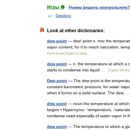
Игры ⚽
Нужно решить контрольную?
Dewless
Look at other dictionaries:
dew point
— dew′ point n. mer the temperatu
vapor content, for it to reach saturation; t
From formal English to slang
dew point
— n. the temperature at which a c
starts to condense into liquid …
English World d
Dew point
— The dew point is the temperatur
constant barometric pressure, for water vapo
when it forms on a solid surface. The de
dew point
— noun the temperature at which 
begins • Hypernyms: ↑temperature, ↑saturation
condense used especially of water vapor i
dew point
— The temperature to which a give