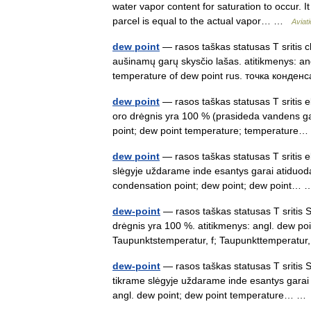
water vapor content for saturation to occur. I
parcel is equal to the actual vapor… …
Aviati
dew point
— rasos taškas statusas T sritis c
aušinamų garų skysčio lašas. atitikmenys: an
temperature of dew point rus. точка конд
dew point
— rasos taškas statusas T sritis ek
oro drėgnis yra 100 % (prasideda vandens ga
point; dew point temperature; temperatur
dew point
— rasos taškas statusas T sritis ek
slėgyje uždarame inde esantys garai atiduoda
condensation point; dew point; dew point
dew-point
— rasos taškas statusas T sritis St
drėgnis yra 100 %. atitikmenys: angl. dew po
Taupunktstemperatur, f; Taupunkttemperatu
dew-point
— rasos taškas statusas T sritis S
tikrame slėgyje uždarame inde esantys garai 
angl. dew point; dew point temperature… 