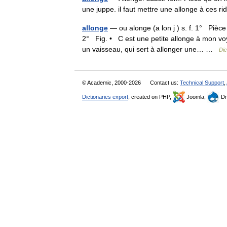
une juppe. il faut mettre une allonge à ces
allonge
— ou alonge (a lon j ) s. f. 1° Pièce
2° Fig. • C est une petite allonge à mon v
un vaisseau, qui sert à allonger une… …
Dic
© Academic, 2000-2026
Contact us:
Technical Support
,
Dictionaries export
, created on PHP,
Joomla,
Dr