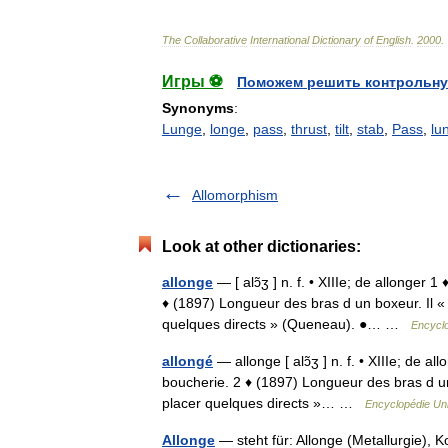
The
Collaborative
International
Dictionary
of
English
.
2000
.
Игры ⚽
Поможем решить контрольну
Synonyms
:
Lunge
,
longe
,
pass
,
thrust
,
tilt
,
stab
,
Pass
,
lu
Allomorphism
Look at other dictionaries:
allonge
— [ alɔ̃ʒ ] n. f. • XIIIe; de allonger
♦ (1897) Longueur des bras d un boxeur. Il « 
quelques directs » (Queneau). ●… …
Encyclo
allongé
— allonge [ alɔ̃ʒ ] n. f. • XIIIe; de 
boucherie. 2 ♦ (1897) Longueur des bras d un 
placer quelques directs »… …
Encyclopédie Uni
Allonge
— steht für: Allonge (Metallurgie), 