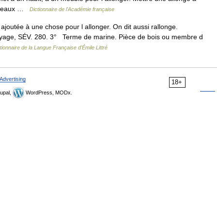
 rideaux …
Dictionnaire de l'Académie française
 ajoutée à une chose pour l allonger. On dit aussi rallonge.
oyage, SÉV. 280. 3° Terme de marine. Pièce de bois ou membre d
tionnaire de la Langue Française d'Émile Littré
Advertising
18+
upal,
WordPress, MODx.