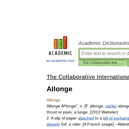
Academic Dictionarie
en-academic.com
The Collaborative International Dictionary of English
The Collaborative Internationa
Allonge
Allonge
Allonge
Al
*
longe
",
n
. [
F
.
allonge
,
earlier
along
thrust
or
pass
;
a
lunge
. [
1913
Webster
]
2
.
A
slip
of
paper
attached
to
a
bill
of
exchan
already
full
;
a
rider
. [
A
French
usage
] --
Abbot