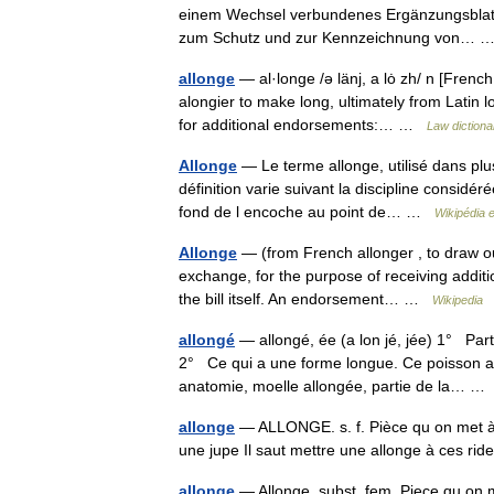
einem Wechsel verbundenes Ergänzungsblatt A
zum Schutz und zur Kennzeichnung von…
allonge
— al·longe /ə länj, a lȯ zh/ n [Frenc
alongier to make long, ultimately from Latin 
for additional endorsements:… …
Law dictiona
Allonge
— Le terme allonge, utilisé dans plus
définition varie suivant la discipline considéré
fond de l encoche au point de… …
Wikipédia 
Allonge
— (from French allonger , to draw out 
exchange, for the purpose of receiving addit
the bill itself. An endorsement… …
Wikipedia
allongé
— allongé, ée (a lon jé, jée) 1° Par
2° Ce qui a une forme longue. Ce poisson a 
anatomie, moelle allongée, partie de la… 
allonge
— ALLONGE. s. f. Pièce qu on met à 
une jupe Il saut mettre une allonge à ces r
allonge
— Allonge. subst. fem. Piece qu on m