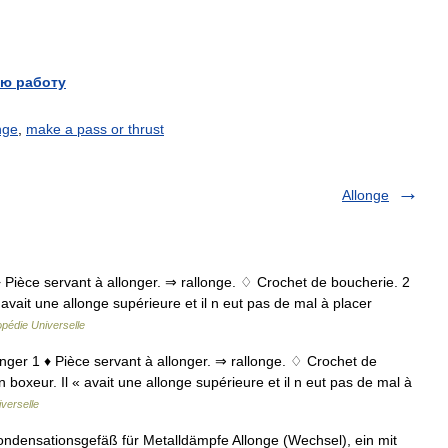
ю работу
nge
,
make a pass or thrust
Allonge
 1 ♦ Pièce servant à allonger. ⇒ rallonge. ♢ Crochet de boucherie. 2
avait une allonge supérieure et il n eut pas de mal à placer
pédie Universelle
allonger 1 ♦ Pièce servant à allonger. ⇒ rallonge. ♢ Crochet de
boxeur. Il « avait une allonge supérieure et il n eut pas de mal à
verselle
Kondensationsgefäß für Metalldämpfe Allonge (Wechsel), ein mit