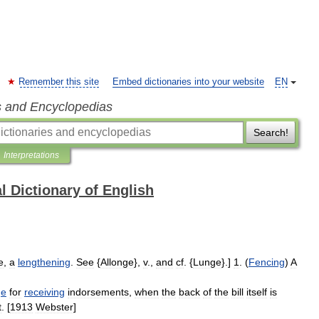
Remember this site
Embed dictionaries into your website
EN
s and Encyclopedias
Search!
Interpretations
l Dictionary of English
e
,
a
lengthening
.
See
{
Allonge
},
v
.,
and
cf
. {
Lunge
}.]
1
. (
Fencing
)
A
ge
for
receiving
indorsements
,
when
the
back
of
the
bill
itself
is
t
. [
1913
Webster
]