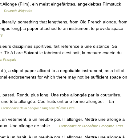
llonge (Film), ein meist eingefärbtes, angeklebtes Filmstück
 …
Deutsch Wikipedia
h, literally, something that lengthens, from Old French alonge, from
longus long]: a paper attached to an instrument to provide space
ry
ieurs disciplines sportives, fait référence à une distance. Sa
e. Tir à l arc Suivant le fabricant c est soit, la mesure exacte du
en Français
), a slip of paper affixed to a negotiable instrument, as a bill of
ional endorsements for which there may not be sufficient space on
t. passé. Rendu plus long. Une robe allongée par la couturière.
une tête allongée. Ces fruits ont une forme allongée. En
…
Dictionnaire de la Langue Française d'Émile Littré
un vêtement, à un meuble pour l allonger. Mettre une allonge à
ideaux. Une allonge de table …
Dictionnaire de l'Académie Française 1798
et à un habit, à un meuble pour l allonger. Mettre une allonge à