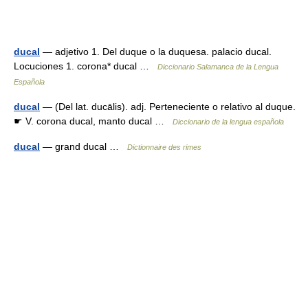
ducal
— adjetivo 1. Del duque o la duquesa. palacio ducal.
Locuciones 1. corona* ducal …
Diccionario Salamanca de la Lengua
Española
ducal
— (Del lat. ducālis). adj. Perteneciente o relativo al duque.
☛ V. corona ducal, manto ducal …
Diccionario de la lengua española
ducal
— grand ducal …
Dictionnaire des rimes