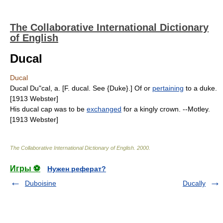
The Collaborative International Dictionary
of English
Ducal
Ducal
Ducal Du"cal, a. [F. ducal. See {Duke}.] Of or
pertaining
to a duke.
[1913 Webster]
His ducal cap was to be
exchanged
for a kingly crown. --Motley.
[1913 Webster]
The Collaborative International Dictionary of English
.
2000
.
Игры ⚽
Нужен реферат?
Duboisine
Ducally