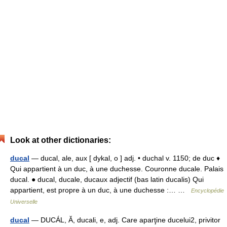
Look at other dictionaries:
ducal
— ducal, ale, aux [ dykal, o ] adj. • duchal v. 1150; de duc ♦
Qui appartient à un duc, à une duchesse. Couronne ducale. Palais
ducal. ● ducal, ducale, ducaux adjectif (bas latin ducalis) Qui
appartient, est propre à un duc, à une duchesse :… …
Encyclopédie
Universelle
ducal
— DUCÁL, Ă, ducali, e, adj. Care aparţine ducelui2, privitor