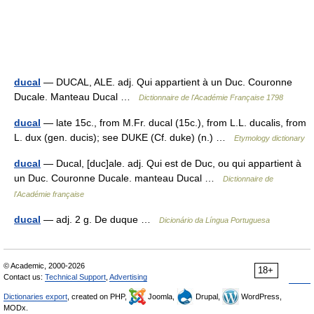
ducal
— DUCAL, ALE. adj. Qui appartient à un Duc. Couronne
Ducale. Manteau Ducal …
Dictionnaire de l'Académie Française 1798
ducal
— late 15c., from M.Fr. ducal (15c.), from L.L. ducalis, from
L. dux (gen. ducis); see DUKE (Cf. duke) (n.) …
Etymology dictionary
ducal
— Ducal, [duc]ale. adj. Qui est de Duc, ou qui appartient à
un Duc. Couronne Ducale. manteau Ducal …
Dictionnaire de
l'Académie française
ducal
— adj. 2 g. De duque …
Dicionário da Língua Portuguesa
© Academic, 2000-2026
18+
Contact us:
Technical Support
,
Advertising
Dictionaries export
, created on PHP,
Joomla,
Drupal,
WordPress,
MODx.