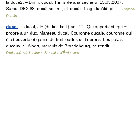
la duce2. – Din fr. ducal. Trimis de ana zecheru, 13.09.2007.
Sursa: DEX 98 ducál adj. m., pl. ducáli; f. sg. ducálă, pl …
Dicționar
Român
ducal
— ducal, ale (du kal, ka l ) adj. 1° Qui appartient, qui est
propre à un duc. Manteau ducal. Couronne ducale, couronne qui
était ouverte et garnie de huit feuilles ou fleurons. Les palais
ducaux. • Albert, marquis de Brandebourg, se rendit… …
Dictionnaire de la Langue Française d'Émile Littré