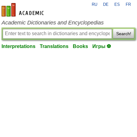
RU
DE
ES
FR
en-academic.com
Academic Dictionaries and Encyclopedias
Search!
Interpretations
Translations
Books
Игры ⚽