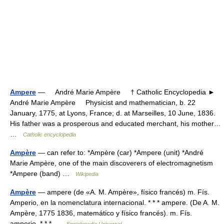
Ampere
— André Marie Ampère † Catholic Encyclopedia ►
André Marie Ampère Physicist and mathematician, b. 22
January, 1775, at Lyons, France; d. at Marseilles, 10 June, 1836.
His father was a prosperous and educated merchant, his mother…
…
Catholic encyclopedia
Ampère
— can refer to: *Ampère (car) *Ampere (unit) *André
Marie Ampère, one of the main discoverers of electromagnetism
*Ampere (band) …
Wikipedia
Ampère
— ampere (de «A. M. Ampère», físico francés) m. Fís.
Amperio, en la nomenclatura internacional. * * * ampere. (De A. M.
Ampère, 1775 1836, matemático y físico francés). m. Fís.
amperio. * * * …