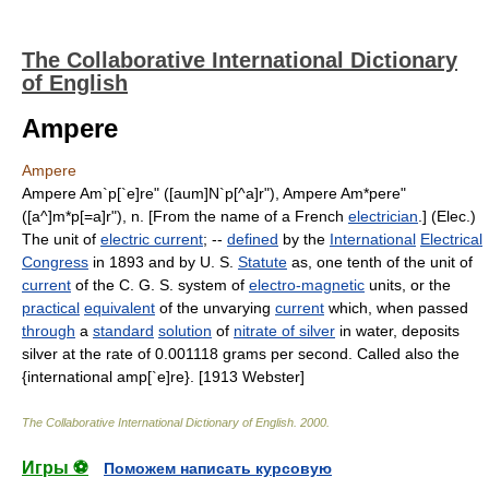
The Collaborative International Dictionary
of English
Ampere
Ampere
Ampere Am`p[`e]re" ([aum]N`p[^a]r"), Ampere Am*pere"
([a^]m*p[=a]r"), n. [From the name of a French
electrician
.] (Elec.)
The unit of
electric current
; --
defined
by the
International
Electrical
Congress
in 1893 and by U. S.
Statute
as, one tenth of the unit of
current
of the C. G. S. system of
electro-magnetic
units, or the
practical
equivalent
of the unvarying
current
which, when passed
through
a
standard
solution
of
nitrate of silver
in water, deposits
silver at the rate of 0.001118 grams per second. Called also the
{international amp[`e]re}. [1913 Webster]
The Collaborative International Dictionary of English
.
2000
.
Игры ⚽
Поможем написать курсовую