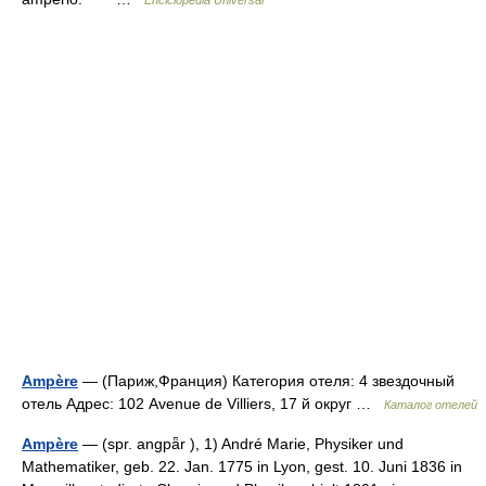
Enciclopedia Universal
Ampère
— (Париж,Франция) Категория отеля: 4 звездочный
отель Адрес: 102 Avenue de Villiers, 17 й округ …
Каталог отелей
Ampère
— (spr. angpǟr ), 1) André Marie, Physiker und
Mathematiker, geb. 22. Jan. 1775 in Lyon, gest. 10. Juni 1836 in