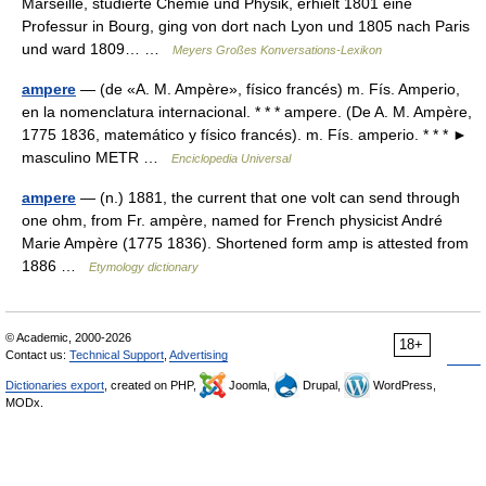
Marseille, studierte Chemie und Physik, erhielt 1801 eine
Professur in Bourg, ging von dort nach Lyon und 1805 nach Paris
und ward 1809… …
Meyers Großes Konversations-Lexikon
ampere
— (de «A. M. Ampère», físico francés) m. Fís. Amperio,
en la nomenclatura internacional. * * * ampere. (De A. M. Ampère,
1775 1836, matemático y físico francés). m. Fís. amperio. * * * ►
masculino METR …
Enciclopedia Universal
ampere
— (n.) 1881, the current that one volt can send through
one ohm, from Fr. ampère, named for French physicist André
Marie Ampère (1775 1836). Shortened form amp is attested from
1886 …
Etymology dictionary
© Academic, 2000-2026
18+
Contact us:
Technical Support
,
Advertising
Dictionaries export
, created on PHP,
Joomla,
Drupal,
WordPress,
MODx.