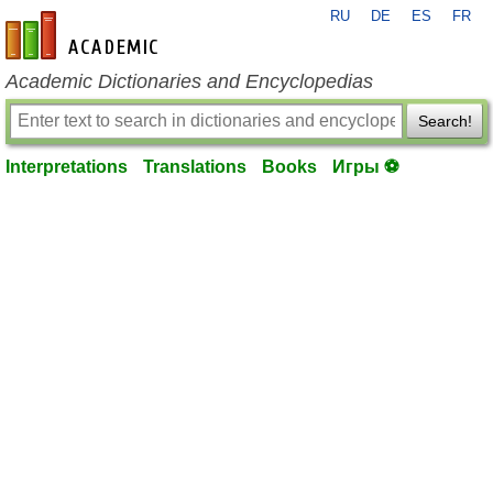
RU
DE
ES
FR
en-academic.com
Academic Dictionaries and Encyclopedias
Search!
Interpretations
Translations
Books
Игры ⚽