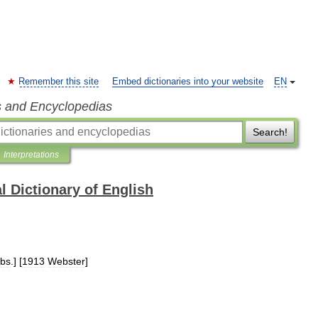
Remember this site
Embed dictionaries into your website
EN
s and Encyclopedias
Search!
Interpretations
l Dictionary of English
bs
.] [
1913
Webster
]