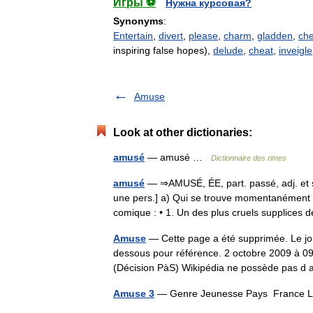
Игры ⚽
Нужна курсовая?
Synonyms
:
Entertain
,
divert
,
please
,
charm
,
gladden
,
che
inspiring false hopes),
delude
,
cheat
,
inveigle
Amuse
Look at other dictionaries:
amusé
— amusé …
Dictionnaire des rimes
amusé
— ⇒AMUSÉ, ÉE, part. passé, adj. et su
une pers.] a) Qui se trouve momentanément é
comique : • 1. Un des plus cruels supplice
Amuse
— Cette page a été supprimée. Le jou
dessous pour référence. 2 octobre 2009 à 09:
(Décision PàS) Wikipédia ne possède pas d
Amuse 3
— Genre Jeunesse Pays France