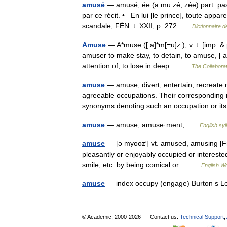
amusé
— amusé, ée (a mu zé, zée) part. pa
par ce récit. • En lui [le prince], toute app
scandale, FÉN. t. XXII, p. 272 …
Dictionnaire d
Amuse
— A*muse ([.a]*m[=u]z ), v. t. [imp. & 
amuser to make stay, to detain, to amuse, [ a
attention of; to lose in deep… …
The Collaborat
amuse
— amuse, divert, entertain, recreate 
agreeable occupations. Their corresponding 
synonyms denoting such an occupation or 
amuse
— amuse; amuse·ment; …
English syl
amuse
— [ə myo͞oz′] vt. amused, amusing [Fr
pleasantly or enjoyably occupied or interest
smile, etc. by being comical or… …
English Wo
amuse
— index occupy (engage) Burton s L
© Academic, 2000-2026
Contact us:
Technical Support
,