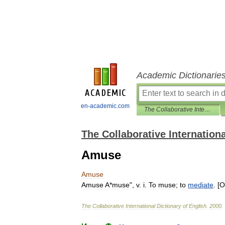
Academic Dictionarie
en-academic.com
The Collaborative International Dictionary of English
The Collaborative Internationa
Amuse
Amuse
Amuse
A
*
muse
",
v
.
i
.
To
muse
;
to
mediate
. [
O
The
Collaborative
International
Dictionary
of
English
.
2000
.