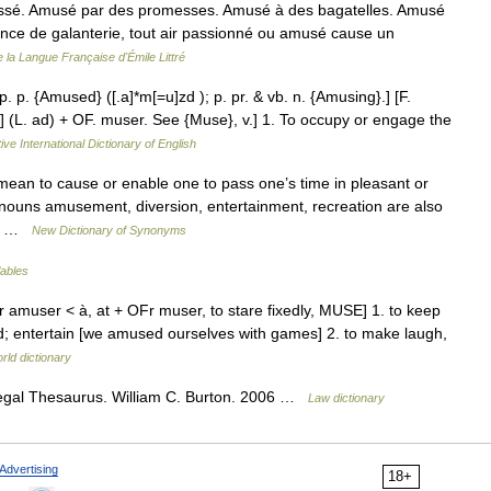
ssé. Amusé par des promesses. Amusé à des bagatelles. Amusé
arence de galanterie, tout air passionné ou amusé cause un
e la Langue Française d'Émile Littré
p. p. {Amused} ([.a]*m[=u]zd ); p. pr. & vb. n. {Amusing}.] [F.
] (L. ad) + OF. muser. See {Muse}, v.] 1. To occupy or engage the
ive International Dictionary of English
mean to cause or enable one to pass one’s time in pleasant or
nouns amusement, diversion, entertainment, recreation are also
its …
New Dictionary of Synonyms
lables
 amuser < à, at + OFr muser, to stare fixedly, MUSE] 1. to keep
ed; entertain [we amused ourselves with games] 2. to make laugh,
rld dictionary
egal Thesaurus. William C. Burton. 2006 …
Law dictionary
Advertising
18+