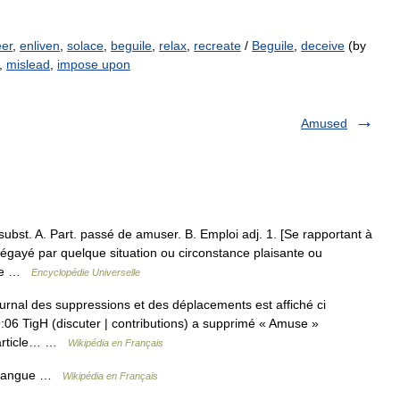
er
,
enliven
,
solace
,
beguile
,
relax
,
recreate
/
Beguile
,
deceive
(by
,
mislead
,
impose upon
Amused
bst. A. Part. passé de amuser. B. Emploi adj. 1. [Se rapportant à
gayé par quelque situation ou circonstance plaisante ou
s de …
Encyclopédie Universelle
rnal des suppressions et des déplacements est affiché ci
06 TigH (discuter | contributions) a supprimé « Amuse » ‎
 article… …
Wikipédia en Français
 Langue …
Wikipédia en Français