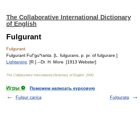
The Collaborative International Dictionary
of English
Fulgurant
Fulgurant
Fulgurant Ful"gu*ranta. [L. fulgurans, p. pr. of fulgurare.]
Lightening
. [R.] --Dr. H. More. [1913 Webster]
The Collaborative International Dictionary of English
.
2000
.
Игры ⚽
Поможем написать курсовую
Fulgur carica
Fulgurata