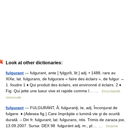
Look at other dictionaries:
fulgurant
— fulgurant, ante [ fylgyrɑ̃, ɑ̃t ] adj. • 1488, rare av.
XIXe; lat. fulgurans, de fulgurare « faire des éclairs », de fulgur →
1. foudre 1 ♦ Qui produit des éclairs, est environné d éclairs. 2 ♦
Fig. Qui jette une lueur vive et rapide comme l… …
Encyclopédie
Universelle
fulgurant
— FULGURÁNT, Ă, fulguranţi, te, adj. Înconjurat de
fulgere. ♦ (Adesea fig.) Care împrăştie o lumină vie şi de scurtă
durată. – Din fr. fulgurant, lat. fulgurans, ntis. Trimis de zaraza joe,
13.09.2007. Sursa: DEX 98 fulguránt adj. m., pl.… …
Dicționar