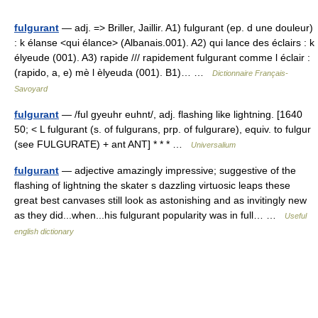
fulgurant
— adj. => Briller, Jaillir. A1) fulgurant (ep. d une douleur)
: k élanse <qui élance> (Albanais.001). A2) qui lance des éclairs : k
élyeude (001). A3) rapide /// rapidement fulgurant comme l éclair :
(rapido, a, e) mè l èlyeuda (001). B1)… …
Dictionnaire Français-
Savoyard
fulgurant
— /ful gyeuhr euhnt/, adj. flashing like lightning. [1640
50; < L fulgurant (s. of fulgurans, prp. of fulgurare), equiv. to fulgur
(see FULGURATE) + ant ANT] * * * …
Universalium
fulgurant
— adjective amazingly impressive; suggestive of the
flashing of lightning the skater s dazzling virtuosic leaps these
great best canvases still look as astonishing and as invitingly new
as they did...when...his fulgurant popularity was in full… …
Useful
english dictionary