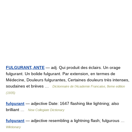
FULGURANT, ANTE
— adj. Qui produit des éclairs. Un orage
fulgurant. Un bolide fulgurant. Par extension, en termes de
Médecine, Douleurs fulgurantes, Certaines douleurs très intenses,
soudaines et brèves …
Dictionnaire de l'Academie Francaise, 8eme edition
(1935)
fulgurant
— adjective Date: 1647 flashing like lightning; also
brilliant …
New Collegiate Dictionary
fulgurant
— adjective resembling a lightning flash; fulgurous …
Wiktionary