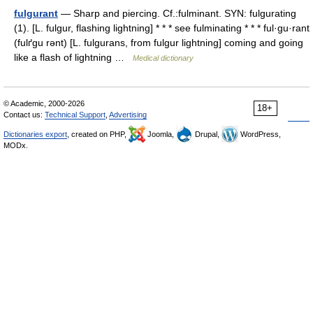
fulgurant
— Sharp and piercing. Cf.:fulminant. SYN: fulgurating
(1). [L. fulgur, flashing lightning] * * * see fulminating * * * ful·gu·rant
(fulґgu rənt) [L. fulgurans, from fulgur lightning] coming and going
like a flash of lightning …
Medical dictionary
© Academic, 2000-2026
18+
Contact us:
Technical Support
,
Advertising
Dictionaries export
, created on PHP,
Joomla,
Drupal,
WordPress,
MODx.