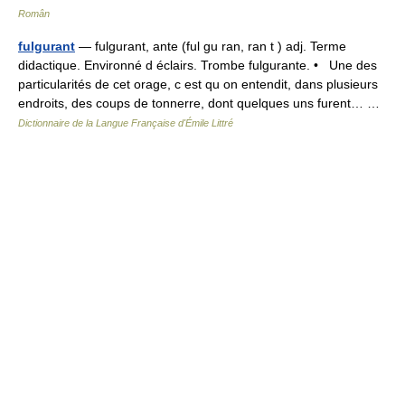
Român
fulgurant
— fulgurant, ante (ful gu ran, ran t ) adj. Terme
didactique. Environné d éclairs. Trombe fulgurante. • Une des
particularités de cet orage, c est qu on entendit, dans plusieurs
endroits, des coups de tonnerre, dont quelques uns furent… …
Dictionnaire de la Langue Française d'Émile Littré