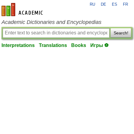
RU
DE
ES
FR
en-academic.com
Academic Dictionaries and Encyclopedias
Search!
Interpretations
Translations
Books
Игры ⚽