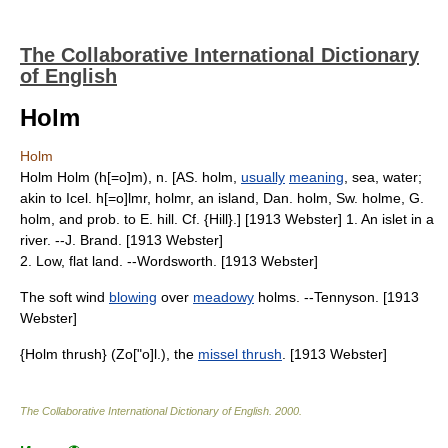
The Collaborative International Dictionary
of English
Holm
Holm
Holm Holm (h[=o]m), n. [AS. holm,
usually
meaning
, sea, water;
akin to Icel. h[=o]lmr, holmr, an island, Dan. holm, Sw. holme, G.
holm, and prob. to E. hill. Cf. {Hill}.] [1913 Webster] 1. An islet in a
river. --J. Brand. [1913 Webster]
2. Low, flat land. --Wordsworth. [1913 Webster]
The soft wind
blowing
over
meadowy
holms. --Tennyson. [1913
Webster]
{Holm thrush} (Zo["o]l.), the
missel thrush
. [1913 Webster]
The Collaborative International Dictionary of English
.
2000
.