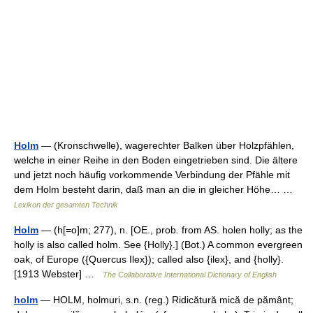
Holm
— (Kronschwelle), wagerechter Balken über Holzpfählen,
welche in einer Reihe in den Boden eingetrieben sind. Die ältere
und jetzt noch häufig vorkommende Verbindung der Pfähle mit
dem Holm besteht darin, daß man an die in gleicher Höhe… …
Lexikon der gesamten Technik
Holm
— (h[=o]m; 277), n. [OE., prob. from AS. holen holly; as the
holly is also called holm. See {Holly}.] (Bot.) A common evergreen
oak, of Europe ({Quercus Ilex}); called also {ilex}, and {holly}.
[1913 Webster] …
The Collaborative International Dictionary of English
holm
— HOLM, holmuri, s.n. (reg.) Ridicătură mică de pământ;