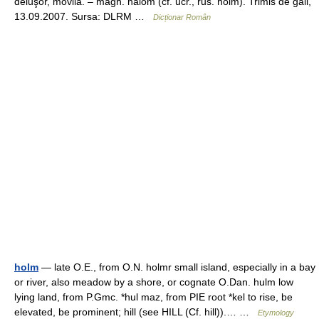
deluşor, movilă. – magh. halóm (cf. ucr., rus. holm). Trimis de gall,
13.09.2007. Sursa: DLRM …
Dicționar Român
holm
— late O.E., from O.N. holmr small island, especially in a bay
or river, also meadow by a shore, or cognate O.Dan. hulm low
lying land, from P.Gmc. *hul maz, from PIE root *kel to rise, be
elevated, be prominent; hill (see HILL (Cf. hill)).… …
Etymology