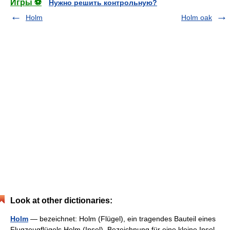
Игры ⚽
Нужно решить контрольную?
Holm
Holm oak
Look at other dictionaries:
Holm
— bezeichnet: Holm (Flügel), ein tragendes Bauteil eines
Flugzeugflügels Holm (Insel), Bezeichnung für eine kleine Insel