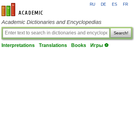
RU
DE
ES
FR
en-academic.com
Academic Dictionaries and Encyclopedias
Search!
Interpretations
Translations
Books
Игры ⚽