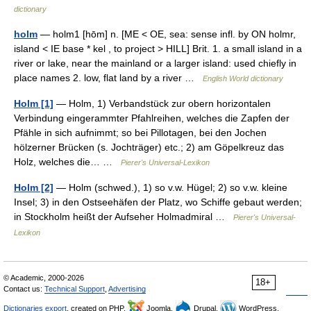
dictionary
holm
— holm1 [hōm] n. [ME < OE, sea: sense infl. by ON holmr,
island < IE base * kel , to project > HILL] Brit. 1. a small island in a
river or lake, near the mainland or a larger island: used chiefly in
place names 2. low, flat land by a river …
English World dictionary
Holm [1]
— Holm, 1) Verbandstück zur obern horizontalen
Verbindung eingerammter Pfahlreihen, welches die Zapfen der
Pfähle in sich aufnimmt; so bei Pillotagen, bei den Jochen
hölzerner Brücken (s. Jochträger) etc.; 2) am Göpelkreuz das
Holz, welches die… …
Pierer's Universal-Lexikon
Holm [2]
— Holm (schwed.), 1) so v.w. Hügel; 2) so v.w. kleine
Insel; 3) in den Ostseehäfen der Platz, wo Schiffe gebaut werden;
in Stockholm heißt der Aufseher Holmadmiral …
Pierer's Universal-
Lexikon
© Academic, 2000-2026
18+
Contact us:
Technical Support
,
Advertising
Dictionaries export
, created on PHP,
Joomla,
Drupal,
WordPress,