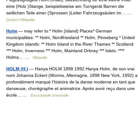
eine (Holz )Stange, beispielsweise am Turngerät Barren die
seitlichen Teile einer (Sprossen )Leiter Fahrzeugsäulen im… …
Deutsch Wikipedia
Holm
— may refer to:* Holm (island) Places* German
municipalities: ** Holm, Nordfriesland ** Holm, Pinneberg * United
Kingdom islands: ** Holm Island in the River Thames ** Scotland:
*** Holm, Inverness *** Holm, Mainland Orkney *** Islets: ****
Holms… …
Wikipedia
HOLM (H.)
— Hanya HOLM 1898 1992 Hanya Holm, de son vrai
nom Johanna Eckert (Worms, Allemagne, 1898 New York, 1992) a
profondément marqué l’histoire de la danse moderne en tant que
danseuse, chorégraphe et animatrice. Après avoir reçu dans une
école… …
Encyclopédie Universelle