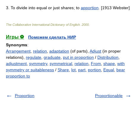
3. To divide into equal or just shares; to
apportion
. [1913 Webster]
The Collaborative International Dictionary of English
.
2000
.
Игры ⚽
Поможем сделать НИР
Synonyms
:
Arrangement
,
relation
,
adaptation
(of parts),
Adjust
(in proper
relations),
regulate
,
graduate
,
put in proportion
/
Distribution
,
adjustment
,
symmetry
,
symmetrical
,
relation
,
From
,
shape
,
with
symmetry or suitableness
/
Share
,
lot
,
part
,
portion
,
Equal
,
bear
proportion to
Proportion
Proportionable