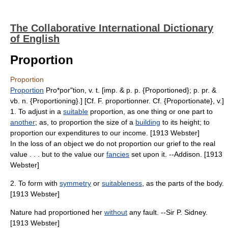
The Collaborative International Dictionary
of English
Proportion
Proportion
Proportion
Pro*por"tion, v. t. [imp. & p. p. {Proportioned}; p. pr. &
vb. n. {Proportioning}.] [Cf. F. proportionner. Cf. {Proportionate}, v.]
1. To adjust in a
suitable
proportion, as one thing or one part to
another
; as, to proportion the size of a
building
to its height; to
proportion our expenditures to our income. [1913 Webster]
In the loss of an object we do not proportion our grief to the real
value . . . but to the value our
fancies
set upon it. --Addison. [1913
Webster]
2. To form with
symmetry
or
suitableness
, as the parts of the body.
[1913 Webster]
Nature had proportioned her
without
any fault. --Sir P. Sidney.
[1913 Webster]