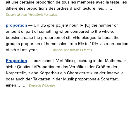
ait une certaine proportion de tous les membres avec la teste. les
differentes proportions des ordres d architecture. les… …
Dictionnaire de l'Académie française
proportion
— UK US /prəˈpɔːʃən/ noun ► [C] the number or
amount of part of something when compared to the whole:
boost/increase the proportion of sth »He pledged to boost the
group s proportion of home sales from 5% to 10%. as a proportion
of sth »Last year,… …
Financial and business terms
Proportion
— bezeichnet: Verhältnisgleichung in der Mathematik,
siehe Quotient #Proportionen das Verhältnis der Größen der
Körperteile, siehe Körperbau ein Charakteristikum der Intervalle
oder auch der Taktarten in der Musik proportionale Schriftart,
einen… …
Deutsch Wikipedia