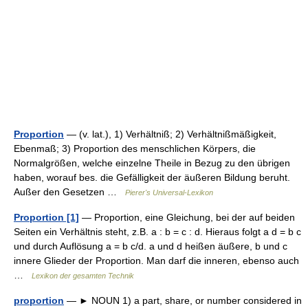
Proportion
— (v. lat.), 1) Verhältniß; 2) Verhältnißmäßigkeit,
Ebenmaß; 3) Proportion des menschlichen Körpers, die
Normalgrößen, welche einzelne Theile in Bezug zu den übrigen
haben, worauf bes. die Gefälligkeit der äußeren Bildung beruht.
Außer den Gesetzen …
Pierer's Universal-Lexikon
Proportion [1]
— Proportion, eine Gleichung, bei der auf beiden
Seiten ein Verhältnis steht, z.B. a : b = c : d. Hieraus folgt a d = b c
und durch Auflösung a = b c/d. a und d heißen äußere, b und c
innere Glieder der Proportion. Man darf die inneren, ebenso auch
…
Lexikon der gesamten Technik
proportion
— ► NOUN 1) a part, share, or number considered in