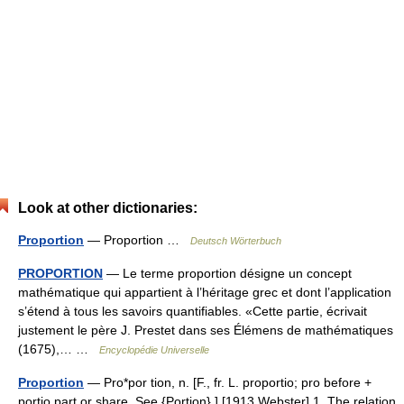
Look at other dictionaries:
Proportion
— Proportion …
Deutsch Wörterbuch
PROPORTION
— Le terme proportion désigne un concept
mathématique qui appartient à l’héritage grec et dont l’application
s’étend à tous les savoirs quantifiables. «Cette partie, écrivait
justement le père J. Prestet dans ses Élémens de mathématiques
(1675),… …
Encyclopédie Universelle
Proportion
— Pro*por tion, n. [F., fr. L. proportio; pro before +
portio part or share. See {Portion}.] [1913 Webster] 1. The relation