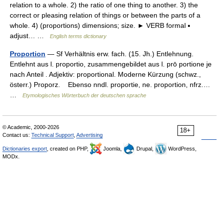
relation to a whole. 2) the ratio of one thing to another. 3) the
correct or pleasing relation of things or between the parts of a
whole. 4) (proportions) dimensions; size. ► VERB formal ▪
adjust… …
English terms dictionary
Proportion
— Sf Verhältnis erw. fach. (15. Jh.) Entlehnung.
Entlehnt aus l. proportio, zusammengebildet aus l. prō portione je
nach Anteil . Adjektiv: proportional. Moderne Kürzung (schwz.,
österr.) Proporz. Ebenso nndl. proportie, ne. proportion, nfrz.…
…
Etymologisches Wörterbuch der deutschen sprache
© Academic, 2000-2026
18+
Contact us:
Technical Support
,
Advertising
Dictionaries export
, created on PHP,
Joomla,
Drupal,
WordPress,
MODx.