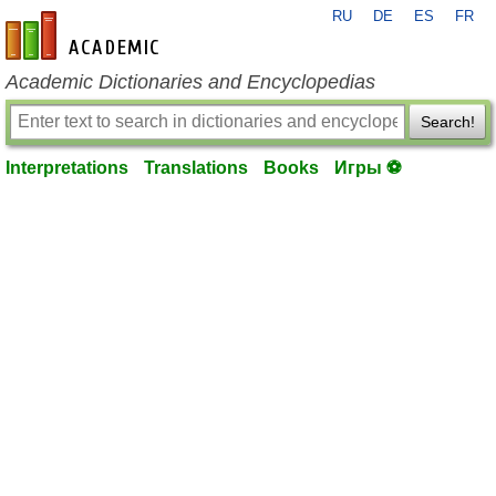
RU
DE
ES
FR
en-academic.com
Academic Dictionaries and Encyclopedias
Search!
Interpretations
Translations
Books
Игры ⚽