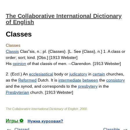
The Collaborative International Dictionary
of English
Classes
Classes
Classis
Clas"sis, n.; pl. {Classes}. [L. See {Class}, n.] 1. A class or
order; sort; kind. [Obs.] [1913 Webster]
His
opinion
of that classis of men. --Clarendon. [1913 Webster]
2. (Eccl.) An
ecclesiastical
body or
judicatory
in
certain
churches,
as the
Reformed
Dutch. It is
intermediate
between
the
consistory
and the synod, and corresponds to the
presbytery
in the
Presbyterian
church. [1913 Webster]
The Collaborative International Dictionary of English
.
2000
.
Игры ⚽
Нужна курсовая?
Classed
Classible