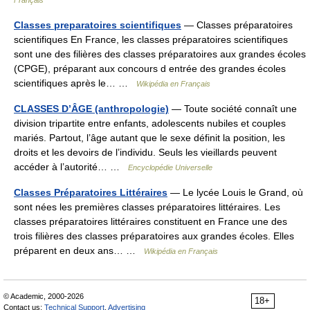
Français
Classes preparatoires scientifiques
— Classes préparatoires
scientifiques En France, les classes préparatoires scientifiques
sont une des filières des classes préparatoires aux grandes écoles
(CPGE), préparant aux concours d entrée des grandes écoles
scientifiques après le… …
Wikipédia en Français
CLASSES D’ÂGE (anthropologie)
— Toute société connaît une
division tripartite entre enfants, adolescents nubiles et couples
mariés. Partout, l’âge autant que le sexe définit la position, les
droits et les devoirs de l’individu. Seuls les vieillards peuvent
accéder à l’autorité… …
Encyclopédie Universelle
Classes Préparatoires Littéraires
— Le lycée Louis le Grand, où
sont nées les premières classes préparatoires littéraires. Les
classes préparatoires littéraires constituent en France une des
trois filières des classes préparatoires aux grandes écoles. Elles
préparent en deux ans… …
Wikipédia en Français
© Academic, 2000-2026
18+
Contact us:
Technical Support
,
Advertising