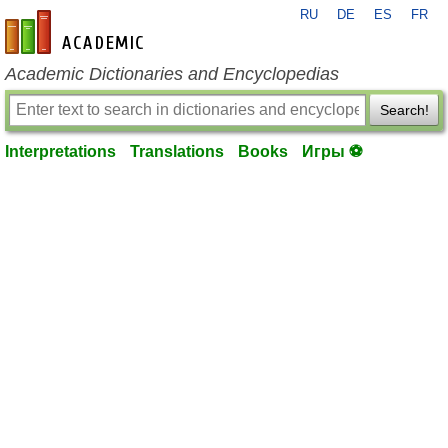
RU
DE
ES
FR
en-academic.com
Academic Dictionaries and Encyclopedias
Search!
Interpretations
Translations
Books
Игры ⚽