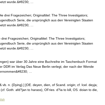
esetzt wurde.&#8230; …
 drei Fragezeichen; Originaltitel: The Three Investigators;
Jugendbuch Serie, die ursprünglich aus den Vereinigten Staaten
esetzt wurde.&#8230; …
drei Fragezeichen; Originaltitel: The Three Investigators;
Jugendbuch Serie, die ursprünglich aus den Vereinigten Staaten
esetzt wurde.&#8230; …
lungen) war über 30 Jahre eine Buchreihe im Taschenbuch Format
der DDR im Verlag Das Neue Berlin verlegt, der nach der Wende
 übernommen&#8230; …
 & vb. n. {Dying}.] [OE. deyen, dien, of Scand. origin; cf. Icel. deyja;
(cf. Goth. afd?jan to harass), OFries. d?ia to kill, OS. doian to die,
lish