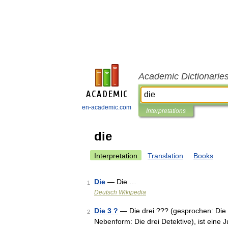
Academic Dictionarie
en-academic.com
Interpretations
die
Interpretation
Translation
Books
Die
— Die …
1
Deutsch Wikipedia
Die 3 ?
— Die drei ??? (gesprochen: Die d
2
Nebenform: Die drei Detektive), ist eine 