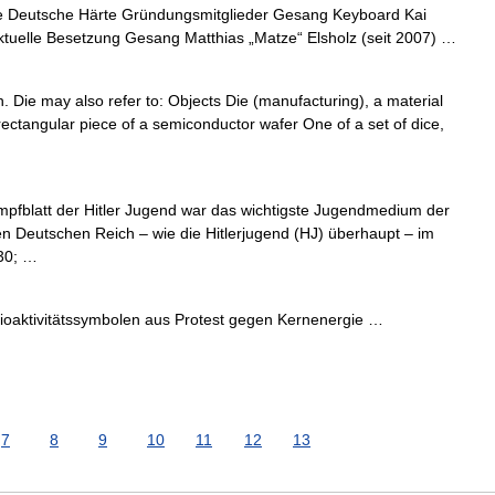
 Deutsche Härte Gründungsmitglieder Gesang Keyboard Kai
Aktuelle Besetzung Gesang Matthias „Matze“ Elsholz (seit 2007) …
h. Die may also refer to: Objects Die (manufacturing), a material
 rectangular piece of a semiconductor wafer One of a set of dice,
mpfblatt der Hitler Jugend war das wichtigste Jugendmedium der
hen Deutschen Reich – wie die Hitlerjugend (HJ) überhaupt – im
30; …
oaktivitätssymbolen aus Protest gegen Kernenergie …
7
8
9
10
11
12
13