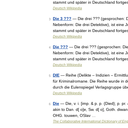
stammt und später in Deutschland fortg
Deutsch Wikipedia
Die 3 ???
— Die drei ??? (gesprochen: Die
3
Nebenform: Die drei Detektive), ist eine 
stammt und später in Deutschland fortg
Deutsch Wikipedia
Die ???
— Die drei ??? (gesprochen: Die 
4
Nebenform: Die drei Detektive), ist eine 
stammt und später in Deutschland fortg
Deutsch Wikipedia
DIE
— Reihe (Delikte – Indizien – Ermitt
5
für Kriminalromane. Die Reihe wurde in 
durch die Eulenspiegel Verlagsgruppe
Deutsch Wikipedia
Die
— Die, v. i. [imp. & p. p. {Died}; p. pr.
6
akin to Dan. d[ o]e, Sw. d[ o], Goth. diwan 
OHG. touwen, OSlav …
The Collaborative International Dictionary of Eng