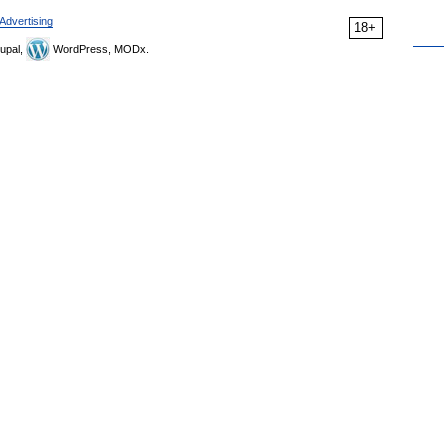
Advertising
18+
upal,
WordPress, MODx.