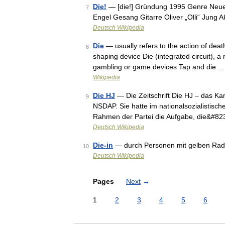
Die!
— [die!] Gründung 1995 Genre Neue
7
Engel Gesang Gitarre Oliver „Olli“ Jung 
Deutsch Wikipedia
Die
— usually refers to the action of deat
8
shaping device Die (integrated circuit), a
gambling or game devices Tap and die …
Wikipedia
Die HJ
— Die Zeitschrift Die HJ – das Ka
9
NSDAP. Sie hatte im nationalsozialistisc
Rahmen der Partei die Aufgabe, die&#82
Deutsch Wikipedia
Die-in
— durch Personen mit gelben Radi
10
Deutsch Wikipedia
Pages
Next
→
1
2
3
4
5
6