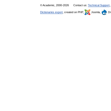
© Academic, 2000-2026
Contact us:
Technical Support
,
Dictionaries export
, created on PHP,
Joomla,
Dr