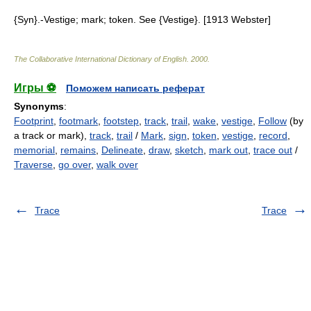
{Syn}.-Vestige; mark; token. See {Vestige}. [1913 Webster]
The Collaborative International Dictionary of English
.
2000
.
Игры ⚽
Поможем написать реферат
Synonyms
:
Footprint
,
footmark
,
footstep
,
track
,
trail
,
wake
,
vestige
,
Follow
(by
a track or mark),
track
,
trail
/
Mark
,
sign
,
token
,
vestige
,
record
,
memorial
,
remains
,
Delineate
,
draw
,
sketch
,
mark out
,
trace out
/
Traverse
,
go over
,
walk over
Trace
Trace