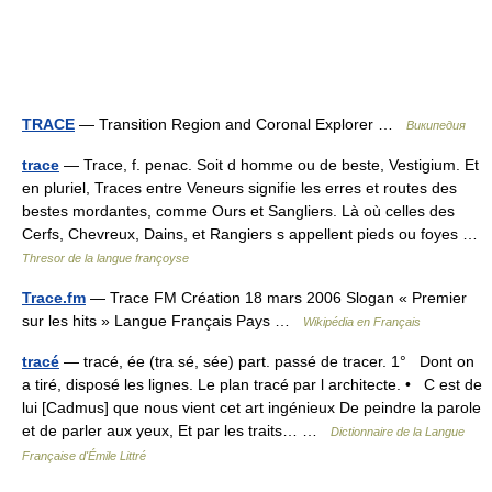
TRACE
— Transition Region and Coronal Explorer …
Википедия
trace
— Trace, f. penac. Soit d homme ou de beste, Vestigium. Et
en pluriel, Traces entre Veneurs signifie les erres et routes des
bestes mordantes, comme Ours et Sangliers. Là où celles des
Cerfs, Chevreux, Dains, et Rangiers s appellent pieds ou foyes …
Thresor de la langue françoyse
Trace.fm
— Trace FM Création 18 mars 2006 Slogan « Premier
sur les hits » Langue Français Pays …
Wikipédia en Français
tracé
— tracé, ée (tra sé, sée) part. passé de tracer. 1° Dont on
a tiré, disposé les lignes. Le plan tracé par l architecte. • C est de
lui [Cadmus] que nous vient cet art ingénieux De peindre la parole
et de parler aux yeux, Et par les traits… …
Dictionnaire de la Langue
Française d'Émile Littré