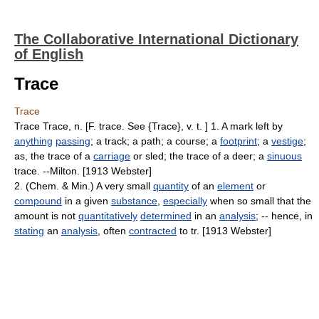
The Collaborative International Dictionary
of English
Trace
Trace
Trace Trace, n. [F. trace. See {Trace}, v. t. ] 1. A mark left by
anything
passing
; a track; a path; a course; a
footprint
; a
vestige
;
as, the trace of a
carriage
or sled; the trace of a deer; a
sinuous
trace. --Milton. [1913 Webster]
2. (Chem. & Min.) A very small
quantity
of an
element
or
compound
in a given
substance
,
especially
when so small that the
amount is not
quantitatively
determined
in an
analysis
; -- hence, in
stating
an
analysis
, often
contracted
to tr. [1913 Webster]