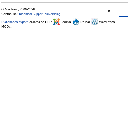
© Academic, 2000-2026
18+
Contact us:
Technical Support
,
Advertising
Dictionaries export
, created on PHP,
Joomla,
Drupal,
WordPress,
MODx.