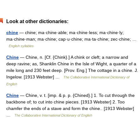
Look at other dictionaries:
chine
— chine; ma·chine·able; ma·chine·less; ma·chine·ly;
ma·chine·man; ma·chine; cap·u·chine; ma·ta·chine; zec·chine; …
English syllables
Chine
— Chine, n. [Cf. {Chink}.] A chink or cleft; a narrow and
deep ravine; as, Shanklin Chine in the Isle of Wight, a quarter of a
mile long and 230 feet deep. [Prov. Eng.] The cottage in a chine. J.
Ingelow. [1913 Webster] …
The Collaborative International Dictionary of
English
Chine
— Chine, v. t. [imp. & p. p. {Chined}.] 1. To cut through the
backbone of; to cut into chine pieces. [1913 Webster] 2. Too
chamfer the ends of a stave and form the chine.. [1913 Webster]
…
The Collaborative International Dictionary of English