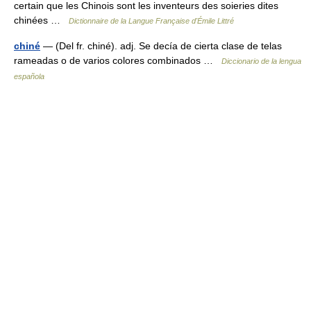
certain que les Chinois sont les inventeurs des soieries dites
chinées …
Dictionnaire de la Langue Française d'Émile Littré
chiné
— (Del fr. chiné). adj. Se decía de cierta clase de telas
rameadas o de varios colores combinados …
Diccionario de la lengua
española