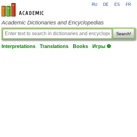
RU
DE
ES
FR
en-academic.com
Academic Dictionaries and Encyclopedias
Search!
Interpretations
Translations
Books
Игры ⚽