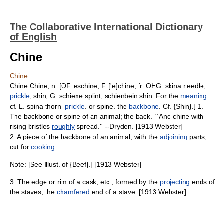
The Collaborative International Dictionary
of English
Chine
Chine
Chine Chine, n. [OF. eschine, F. ['e]chine, fr. OHG. skina needle,
prickle
, shin, G. schiene splint, schienbein shin. For the
meaning
cf. L. spina thorn,
prickle
, or spine, the
backbone
. Cf. {Shin}.] 1.
The backbone or spine of an animal; the back. ``And chine with
rising bristles
roughly
spread.'' --Dryden. [1913 Webster]
2. A piece of the backbone of an animal, with the
adjoining
parts,
cut for
cooking
.
Note: [See Illust. of {Beef}.] [1913 Webster]
3. The edge or rim of a cask, etc., formed by the
projecting
ends of
the staves; the
chamfered
end of a stave. [1913 Webster]