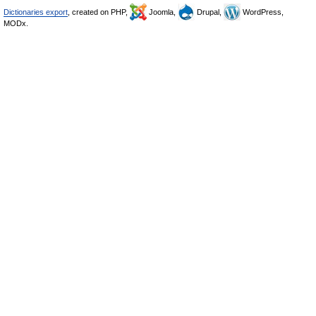
Dictionaries export
, created on PHP,
Joomla,
Drupal,
WordPress,
MODx.