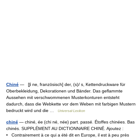
Chiné
— [ʃi ne, französisch] der, (s)/ s, Kettendruckware für
Oberbekleidung, Dekorationen und Bänder. Das geflammte
Aussehen mit verschwommenen Musterkonturen entsteht
dadurch, dass die Webkette vor dem Weben mit farbigen Mustern
bedruckt wird und die …
Universal-Lexikon
chiné
— chiné, ée (chi né, née) part. passé. Étoffes chinées. Bas
chinés. SUPPLÉMENT AU DICTIONNAIRE CHINÉ. Ajoutez :
• Contrairement à ce qui a été dit en Europe, il est à peu près