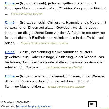
Chiné
— (fr., spr. Schineh), jedes auf geflammte Art od. mit
flammigen Mustern gewebte Zeug (Chnirtes Zeug, spr. Schinirtes)
…
Pierer's Universal-Lexikon
Chiné
— (franz., spr. schi , Chinierung, Flammierung), Muster mit
verwaschenen Enden auf glatten Geweben, werden erzeugt,
indem man die gescherte Kette vor dem Aufbäumen stellenweise
fest und dicht mit Bindfaden umwickelt und so in den Farbkessel
bringt …
Meyers Großes Konversations-Lexikon
Chiné
— Chiné, Bezeichnung für mit flammigen Mustern
gewebtes Zeug. Daher Chinage, Chinierung, in der Weberei das
Verfahren, durch welches bunte Stoffe ein flammiertes Aussehen
erhalten. Vgl. Weberei …
Lexikon der gesamten Technik
Chiné
— (frz., spr. schineh), geflammt; chinieren, in der Weberei
die Kettenfäden so ordnen, daß sie auf dem fertigen Stoff
flammige Muster bilden …
Kleines Konversations-Lexikon
© Academic, 2000-2026
18+
Contact us:
Technical Support
,
Advertising