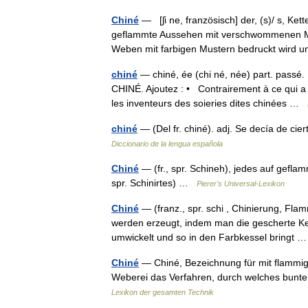
Chiné
— [ʃi ne, französisch] der, (s)/ s, K
geflammte Aussehen mit verschwommenen Mu
Weben mit farbigen Mustern bedruckt wird
chiné
— chiné, ée (chi né, née) part. pas
CHINÉ. Ajoutez : • Contrairement à ce qui a é
les inventeurs des soieries dites chinées …
chiné
— (Del fr. chiné). adj. Se decía de c
Diccionario de la lengua española
Chiné
— (fr., spr. Schineh), jedes auf gefl
spr. Schinirtes) …
Pierer's Universal-Lexikon
Chiné
— (franz., spr. schi , Chinierung, Fl
werden erzeugt, indem man die gescherte Ket
umwickelt und so in den Farbkessel bringt
Chiné
— Chiné, Bezeichnung für mit flammig
Weberei das Verfahren, durch welches bunte
Lexikon der gesamten Technik