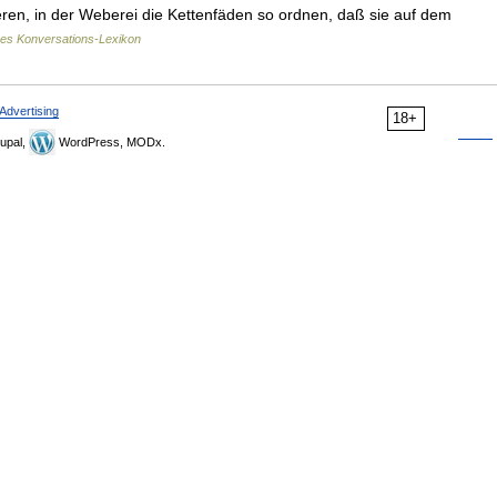
ieren, in der Weberei die Kettenfäden so ordnen, daß sie auf dem
nes Konversations-Lexikon
Advertising
18+
upal,
WordPress, MODx.