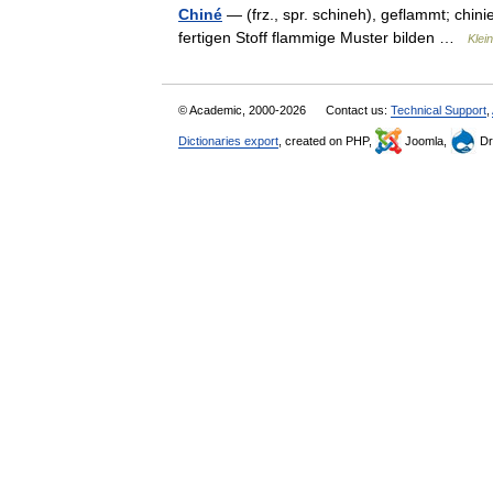
Chiné
— (frz., spr. schineh), geflammt; chin
fertigen Stoff flammige Muster bilden …
Klei
© Academic, 2000-2026
Contact us:
Technical Support
,
Dictionaries export
, created on PHP,
Joomla,
Dr