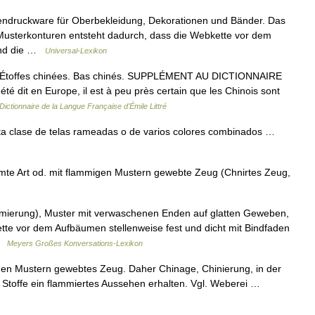
ettendruckware für Oberbekleidung, Dekorationen und Bänder. Das
sterkonturen entsteht dadurch, dass die Webkette vor dem
 und die …
Universal-Lexikon
sé. Étoffes chinées. Bas chinés. SUPPLÉMENT AU DICTIONNAIRE
té dit en Europe, il est à peu près certain que les Chinois sont
Dictionnaire de la Langue Française d'Émile Littré
ierta clase de telas rameadas o de varios colores combinados …
ammte Art od. mit flammigen Mustern gewebte Zeug (Chnirtes Zeug,
ammierung), Muster mit verwaschenen Enden auf glatten Geweben,
te vor dem Aufbäumen stellenweise fest und dicht mit Bindfaden
 …
Meyers Großes Konversations-Lexikon
en Mustern gewebtes Zeug. Daher Chinage, Chinierung, in der
 Stoffe ein flammiertes Aussehen erhalten. Vgl. Weberei …