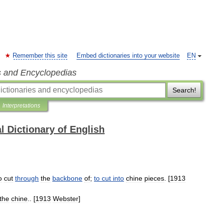
Remember this site
Embed dictionaries into your website
EN
s and Encyclopedias
Search!
Interpretations
l Dictionary of English
o
cut
through
the
backbone
of
;
to
cut
into
chine
pieces
. [
1913
the
chine
.. [
1913
Webster
]