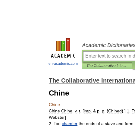
Academic Dictionarie
en-academic.com
The Collaborative International Dictionary of English
The Collaborative Internationa
Chine
Chine
Chine
Chine
,
v
.
t
. [
imp
. &
p
.
p
. {
Chined
}.]
1
.
T
Webster
]
2
.
Too
chamfer
the
ends
of
a
stave
and
form