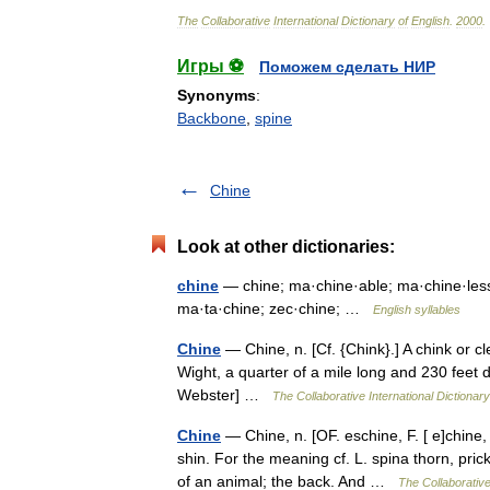
The
Collaborative
International
Dictionary
of
English
.
2000
.
Игры ⚽
Поможем сделать НИР
Synonyms
:
Backbone
,
spine
Chine
Look at other dictionaries:
chine
— chine; ma·chine·able; ma·chine·less
ma·ta·chine; zec·chine; …
English syllables
Chine
— Chine, n. [Cf. {Chink}.] A chink or cl
Wight, a quarter of a mile long and 230 feet d
Webster] …
The Collaborative International Dictionary
Chine
— Chine, n. [OF. eschine, F. [ e]chine, 
shin. For the meaning cf. L. spina thorn, pric
of an animal; the back. And …
The Collaborative