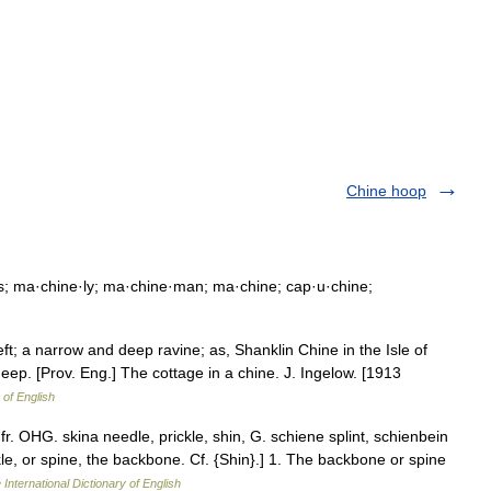
Chine hoop
; ma·chine·ly; ma·chine·man; ma·chine; cap·u·chine;
eft; a narrow and deep ravine; as, Shanklin Chine in the Isle of
eep. [Prov. Eng.] The cottage in a chine. J. Ingelow. [1913
 of English
fr. OHG. skina needle, prickle, shin, G. schiene splint, schienbein
kle, or spine, the backbone. Cf. {Shin}.] 1. The backbone or spine
 International Dictionary of English