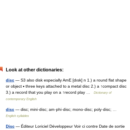
Look at other dictionaries:
disc
— S3 also disk especially AmE [dısk] n 1.) a round flat shape
or object ▪ three keys attached to a metal disc 2.) a ↑compact disc
3.) a record that you play on a ↑record play …
Dictionary of
contemporary English
disc
— disc; mini·disc; am·phi·disc; mono·disc; poly·disc; …
English syllables
Disc
— Éditeur Loriciel Développeur Voir ci contre Date de sortie