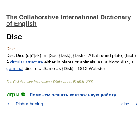
The Collaborative International Dictionary
of English
Disc
Disc
Disc Disc (d[i^]sk), n. [See {Disk}, {Dish}.] A flat round plate; (Biol.)
A
circular
structure
either in plants or animals; as, a blood disc, a
germinal
disc, etc. Same as {Disk}. [1913 Webster]
The Collaborative International Dictionary of English
.
2000
.
Игры ⚽
Поможем решить контрольную работу
Disburthening
disc