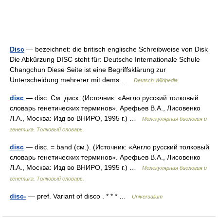
Disc
— bezeichnet: die britisch englische Schreibweise von Disk
Die Abkürzung DISC steht für: Deutsche Internationale Schule
Changchun Diese Seite ist eine Begriffsklärung zur
Unterscheidung mehrerer mit dems …
Deutsch Wikipedia
disc
— disc. См. диск. (Источник: «Англо русский толковый
словарь генетических терминов». Арефьев В.А., Лисовенко
Л.А., Москва: Изд во ВНИРО, 1995 г.) …
Молекулярная биология и
генетика. Толковый словарь.
disc
— disc. = band (см.). (Источник: «Англо русский толковый
словарь генетических терминов». Арефьев В.А., Лисовенко
Л.А., Москва: Изд во ВНИРО, 1995 г.) …
Молекулярная биология и
генетика. Толковый словарь.
disc-
— pref. Variant of disco . * * * …
Universalium