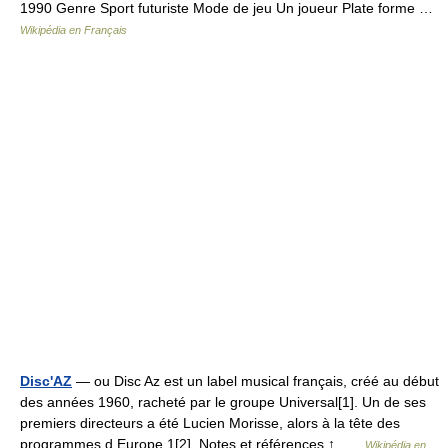
1990 Genre Sport futuriste Mode de jeu Un joueur Plate forme …
Wikipédia en Français
Disc'AZ
— ou Disc Az est un label musical français, créé au début
des années 1960, racheté par le groupe Universal[1]. Un de ses
premiers directeurs a été Lucien Morisse, alors à la tête des
programmes d Europe 1[2]. Notes et références ↑ …
Wikipédia en