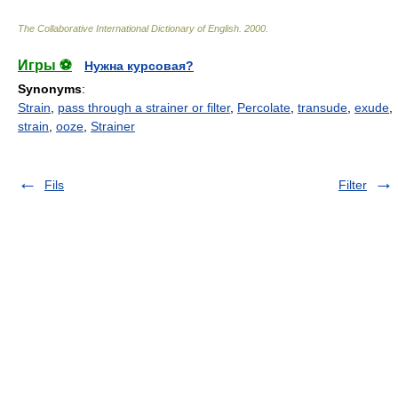
The Collaborative International Dictionary of English
.
2000
.
Игры ⚽
Нужна курсовая?
Synonyms
:
Strain
,
pass through a strainer or filter
,
Percolate
,
transude
,
exude
,
strain
,
ooze
,
Strainer
Fils
Filter