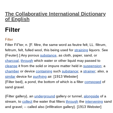
The Collaborative International Dictionary
of English
Filter
Filter
Filter Fil"ter, n. [F. filtre, the same word as feutre felt, LL. filtrum,
feltrum, felt, fulled wool, this being used for
straining
liquors. See
{Feuter}.] Any porous
substance
, as cloth, paper, sand, or
charcoal
,
through
which water or other liquid may passed to
cleanse
it from the solid or impure matter held in
suspension
; a
chamber
or device
containing
such
substance
; a
strainer
; also, a
similar
device for
purifying
air. [1913 Webster]
{Filter bed}, a pond, the bottom of which is a filter
composed
of
sand gravel.
{Filter gallery}, an
underground
gallery or tunnel,
alongside
of a
stream, to
collect
the water that filters
through
the
intervening
sand
and gravel; -- called also {infiltration gallery}. [1913 Webster]