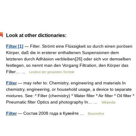
Look at other dictionaries:
Filter [1]
— Filter. Strömt eine Flüssigkeit so durch einen porösen
Körper, daß die in ersterer enthaltenen Suspensionen dem
letzteren durch Adhäsion verbleiben[26] oder sich vor demselben
festlegen, so nennt man den Vorgang Filtration, den Körper das
Filter… …
Lexikon der gesamten Technik
Filter
— may refer to: Chemistry, engineering and materials In
chemistry, engineering, or household usage, a device to separate
mixtures. See: * Filter (chemistry) * Water filter * Air filter * Oil filter *
Pneumatic filter Optics and photography In… …
Wikipedia
Filter
— Состав 2008 года в Кувейте …
Википедия