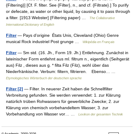
{Filtering}] [Cf. F. filter. See {Filter}, n., and cf. {Filtrate}.] To purify
or defecate, as water or other liquid, by causing it to pass through
a filter. [1913 Webster] {Filtering paper} …
The Collaborative
International Dictionary of English
Filter
— Pays d’origine États Unis, Cleveland (Ohio) Genre
musical Rock industriel Post grunge …
Wikipédia en Français
Filter
— Sm std. (16. Jh., Form 19. Jh.) Entlehnung. Zunächst in
lateinischer Form entlehnt aus ml. filtrum n., eigentlich (Seihgerät
aus) Filz , dieses aus g. * filta Filz (Filz), wohl über das
Niederfränkische. Verbum: filtern, filtrieren. Ebenso… …
Etymologisches Wörterbuch der deutschen sprache
Filter [2]
— Filter. In neuerer Zeit haben die Schnellfilter
Verbreitung gefunden. Sie werden verwendet: 1. zur Klärung
natürlich trüben Rohwassers für gewerbliche Zwecke; 2. zur
Klärung von chemisch vorbehandeltem Wasser; 3. zur
Vorbehandlung von Wasser vor… …
Lexikon der gesamten Technik
© Academic, 2000-2026