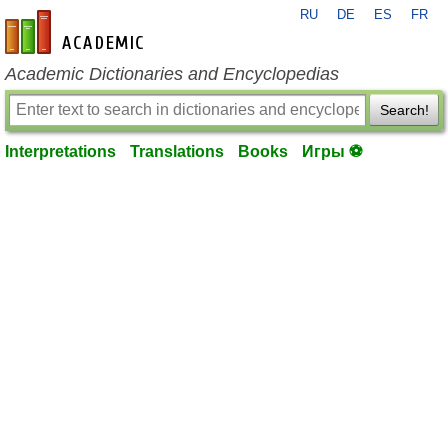
RU
DE
ES
FR
en-academic.com
Academic Dictionaries and Encyclopedias
Search!
Interpretations
Translations
Books
Игры ⚽