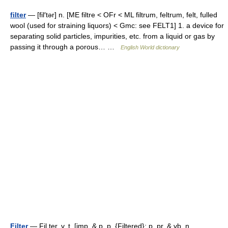
filter
— [fil′tər] n. [ME filtre < OFr < ML filtrum, feltrum, felt, fulled
wool (used for straining liquors) < Gmc: see FELT1] 1. a device for
separating solid particles, impurities, etc. from a liquid or gas by
passing it through a porous… …
English World dictionary
Filter
— Fil ter, v. t. [imp. & p. p. {Filtered}; p. pr. & vb. n.