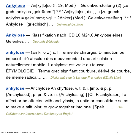
Ankylose
— An|ky|lo|se 〈f. 19; Med.〉 = Gelenkversteifung (2) [zu
grch. ankylos „gekrümmt“] * * * An|ky|lo|se, die; , n [zu griech.
agkýlos = gekrümmt; vgl. ↑ 2Anker] (Med.): Gelenkversteifung. * * *
Ankylose [griechisch] …
Universal-Lexikon
Ankylose
— Klassifikation nach ICD 10 M24.6 Ankylose eines
Gelenkes …
Deutsch Wikipedia
ankylose
— (an ki lô z ) s. f. Terme de chirurgie. Diminution ou
impossibilité absolue des mouvements d une articulation
naturellement mobile. L ankylose est vraie ou fausse.
ÉTYMOLOGIE Terme grec signifiant courbure, dérivé de courbe,
de même radical… …
Dictionnaire de la Langue Française d'Émile Littré
ankylose
— Anchylose An chy*lose, v. t. & i. [imp. & p. p.
{Anchylosed}; p. pr. & vb. n. {Anchylosing}.] [Cf. F. ankyloser.] To
affect or be affected with anchylosis; to unite or consolidate so as
to make a stiff joint; to grow together into one. [Spelt… …
The
Collaborative International Dictionary of English