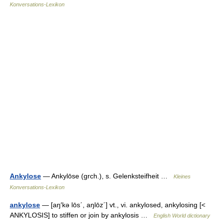
Konversations-Lexikon
Ankylose
— Ankylōse (grch.), s. Gelenksteifheit …
Kleines
Konversations-Lexikon
ankylose
— [aŋ′kə lōs΄, aŋlōz΄] vt., vi. ankylosed, ankylosing [<
ANKYLOSIS] to stiffen or join by ankylosis …
English World dictionary