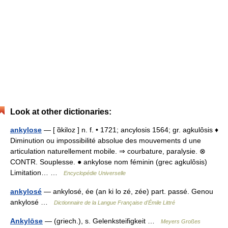
Look at other dictionaries:
ankylose
— [ ɑ̃kiloz ] n. f. • 1721; ancylosis 1564; gr. agkulôsis ♦
Diminution ou impossibilité absolue des mouvements d une
articulation naturellement mobile. ⇒ courbature, paralysie. ⊗
CONTR. Souplesse. ● ankylose nom féminin (grec agkulôsis)
Limitation… …
Encyclopédie Universelle
ankylosé
— ankylosé, ée (an ki lo zé, zée) part. passé. Genou
ankylosé …
Dictionnaire de la Langue Française d'Émile Littré
Ankylōse
— (griech.), s. Gelenksteifigkeit …
Meyers Großes