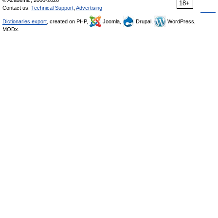
© Academic, 2000-2026
18+
Contact us:
Technical Support
,
Advertising
Dictionaries export
, created on PHP,
Joomla,
Drupal,
WordPress,
MODx.