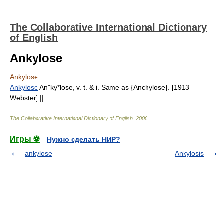
The Collaborative International Dictionary
of English
Ankylose
Ankylose
Ankylose
An"ky*lose, v. t. & i. Same as {Anchylose}. [1913
Webster] ||
The Collaborative International Dictionary of English
.
2000
.
Игры ⚽
Нужно сделать НИР?
ankylose
Ankylosis