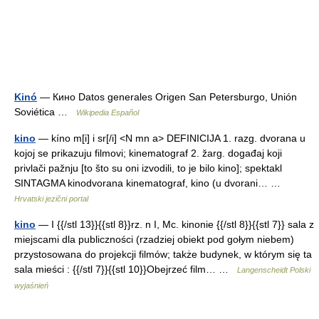
Kinó
— Кино Datos generales Origen San Petersburgo, Unión
Soviética …
Wikipedia Español
kino
— kíno m[i] i sr[/i] <N mn a> DEFINICIJA 1. razg. dvorana u
kojoj se prikazuju filmovi; kinematograf 2. žarg. događaj koji
privlači pažnju [to što su oni izvodili, to je bilo kino]; spektakl
SINTAGMA kinodvorana kinematograf, kino (u dvorani… …
Hrvatski jezični portal
kino
— I {{/stl 13}}{{stl 8}}rz. n I, Mc. kinonie {{/stl 8}}{{stl 7}} sala z
miejscami dla publiczności (rzadziej obiekt pod gołym niebem)
przystosowana do projekcji filmów; także budynek, w którym się ta
sala mieści : {{/stl 7}}{{stl 10}}Obejrzeć film… …
Langenscheidt Polski
wyjaśnień