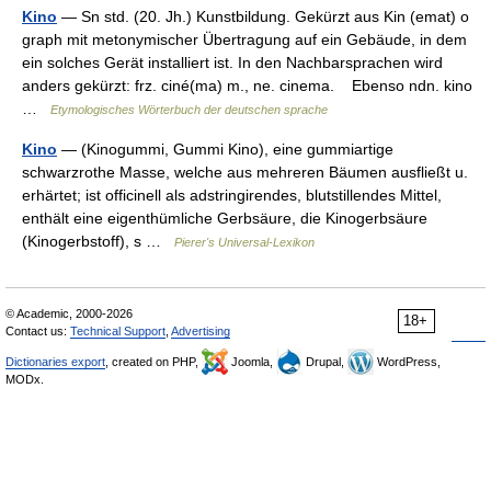
Kino
— Sn std. (20. Jh.) Kunstbildung. Gekürzt aus Kin (emat) o
graph mit metonymischer Übertragung auf ein Gebäude, in dem
ein solches Gerät installiert ist. In den Nachbarsprachen wird
anders gekürzt: frz. ciné(ma) m., ne. cinema. Ebenso ndn. kino
…
Etymologisches Wörterbuch der deutschen sprache
Kino
— (Kinogummi, Gummi Kino), eine gummiartige
schwarzrothe Masse, welche aus mehreren Bäumen ausfließt u.
erhärtet; ist officinell als adstringirendes, blutstillendes Mittel,
enthält eine eigenthümliche Gerbsäure, die Kinogerbsäure
(Kinogerbstoff), s …
Pierer's Universal-Lexikon
© Academic, 2000-2026
18+
Contact us:
Technical Support
,
Advertising
Dictionaries export
, created on PHP,
Joomla,
Drupal,
WordPress,
MODx.