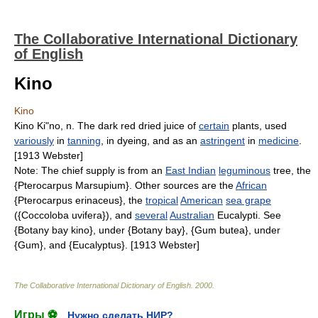
The Collaborative International Dictionary
of English
Kino
Kino
Kino Ki"no, n. The dark red dried juice of
certain
plants, used
variously
in
tanning
, in dyeing, and as an
astringent
in
medicine
.
[1913 Webster]
Note: The chief supply is from an
East Indian
leguminous
tree, the
{Pterocarpus Marsupium}. Other sources are the
African
{Pterocarpus erinaceus}, the
tropical
American
sea grape
({Coccoloba uvifera}), and
several
Australian
Eucalypti. See
{Botany bay kino}, under {Botany bay}, {Gum butea}, under
{Gum}, and {Eucalyptus}. [1913 Webster]
The Collaborative International Dictionary of English
.
2000
.
Игры ⚽
Нужно сделать НИР?