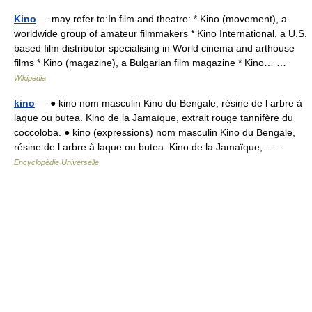
Kino
— may refer to:In film and theatre: * Kino (movement), a
worldwide group of amateur filmmakers * Kino International, a U.S.
based film distributor specialising in World cinema and arthouse
films * Kino (magazine), a Bulgarian film magazine * Kino… …
Wikipedia
kino
— ● kino nom masculin Kino du Bengale, résine de l arbre à
laque ou butea. Kino de la Jamaïque, extrait rouge tannifère du
coccoloba. ● kino (expressions) nom masculin Kino du Bengale,
résine de l arbre à laque ou butea. Kino de la Jamaïque,… …
Encyclopédie Universelle